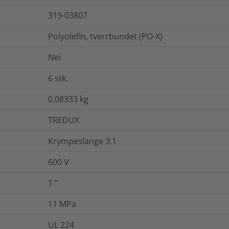
319-03807
Polyolefin, tverrbundet (PO-X)
Nei
6
stk.
0.08333
kg
TREDUX
Krympeslange 3:1
600 V
1
"
11
MPa
UL 224