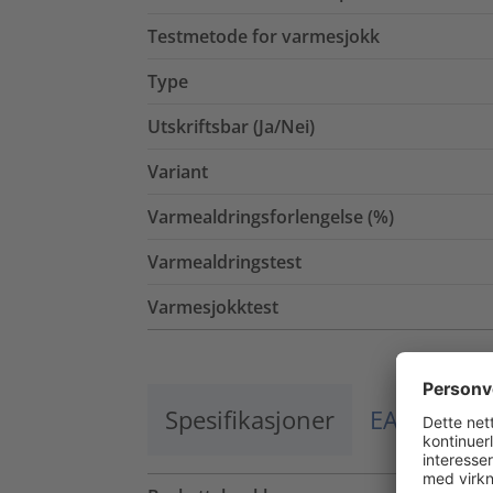
Testmetode for varmesjokk
Type
Utskriftsbar (Ja/Nei)
Variant
Varmealdringsforlengelse (%)
Varmealdringstest
Varmesjokktest
Spesifikasjoner
EAN / El.nr