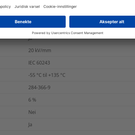
B (VDE 0530)
UL224 VW1
84852-53-9
Ja
20
kV/mm
IEC 60243
-55 °C til +135 °C
284-366-9
6
%
Nei
Ja