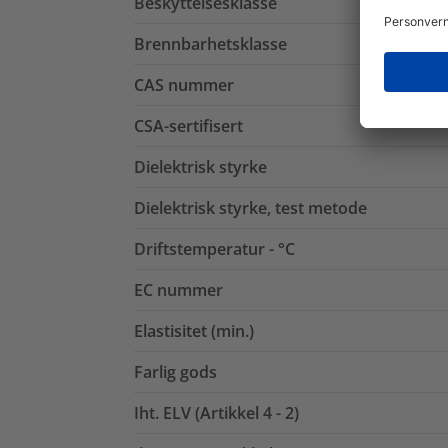
Beskyttelsesklasse
Brennbarhetsklasse
CAS nummer
CSA-sertifisert
Dielektrisk styrke
Dielektrisk styrke, test metode
Driftstemperatur - °C
EC nummer
Elastisitet (min.)
Farlig gods
Iht. ELV (Artikkel 4 - 2)