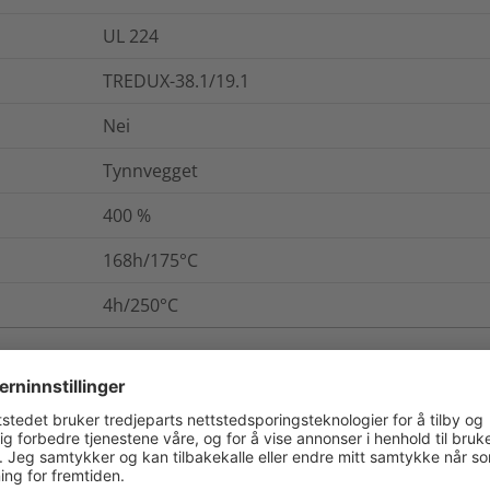
UL 224
TREDUX-38.1/19.1
Nei
Tynnvegget
400
%
168h/175°C
4h/250°C
. / Pakning
Mer informasjon