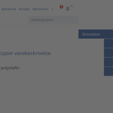
NO
0
Bærekraft
Kontakt
Nyhetsbrev
Grossister
opier varebeskrivelse
 polyolefin