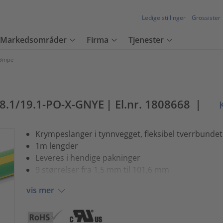
Ledige stillinger
Grossister
Markedsområder
Firma
Tjenester
rømpe
m
8.1/19.1-PO-X-GNYE
| El.nr. 1808668
|
K
Krympeslanger i tynnvegget, fleksibel tverrbundet
1m lengder
Leveres i hendige pakninger
9 størrelser fra 1,5 mm til 101,6 mm
vis mer