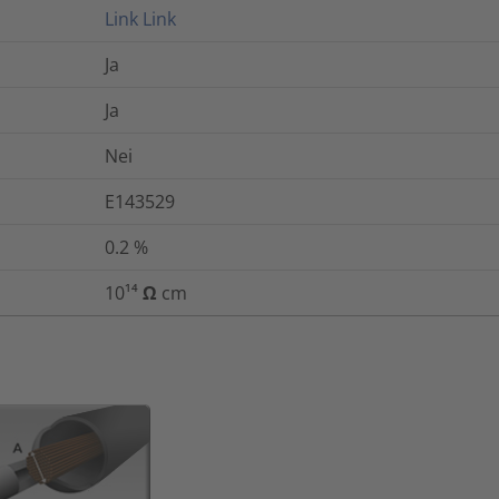
Link
Link
Ja
Ja
Nei
E143529
0.2
%
10¹⁴ Ω cm