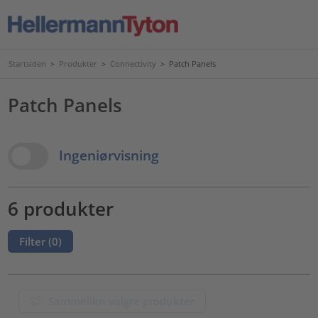
Startsiden
>
Produkter
>
Connectivity
>
Patch Panels
Patch Panels
View Options
Ingeniørvisning
6 produkter
Filter (
0
)
Sammelikn valgte produkter