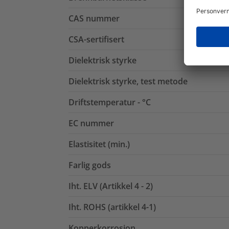
CAS nummer
CSA-sertifisert
Dielektrisk styrke
Dielektrisk styrke, test metode
Driftstemperatur - °C
EC nummer
Elastisitet (min.)
Farlig gods
Iht. ELV (Artikkel 4 - 2)
Iht. ROHS (artikkel 4-1)
Kopperkorrosjon