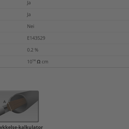
Ja
Ja
Nei
E143529
0.2
%
10¹⁴ Ω cm
ykkelse-kalkulator