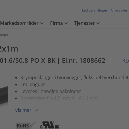
Ledige stillinger
Grossister
Markedsområder
Firma
Tjenester
rømpe
 2x1m
01.6/50.8-PO-X-BK
| El.nr. 1808662
|
Ko
Krympeslanger i tynnvegget, fleksibel tverrbundet
1m lengder
Leveres i hendige pakninger
9 størrelser fra 1,5 mm til 101,6 mm
vis mer