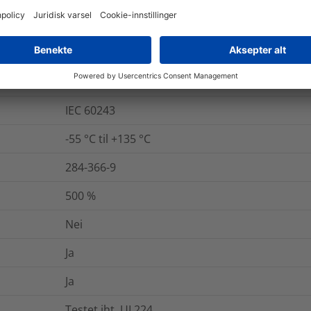
84852-53-9
Ja
20
kV/mm
IEC 60243
-55 °C til +135 °C
284-366-9
500
%
Nei
Ja
Ja
Testet iht. UL224