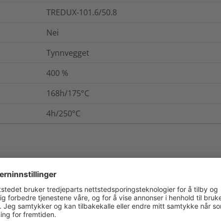
TREDUX-101.6/50.8
Nei
Tynnvegget
400
%
168h/175°C
4h/250°C
. / Pakning
Mer informasjon
B (VDE 0530)
UL224 VW1