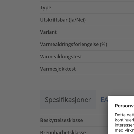
Type
Utskriftsbar (Ja/Nei)
Variant
Varmealdringsforlengelse (%)
Varmealdringstest
Varmesjokktest
Spesifikasjoner
EAN / El.nr
Beskyttelsesklasse
Brennbarhetsklasse