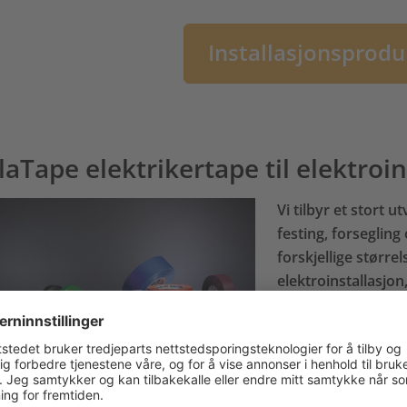
Installasjonsprodu
laTape elektrikertape til elektroin
Vi tilbyr et stort u
festing, forseglin
forskjellige størrel
elektroinstallasjon
utsatte koblingspu
å tydeliggjøre ins
Standard PVC 
Allværstape
Selvvulkaniser