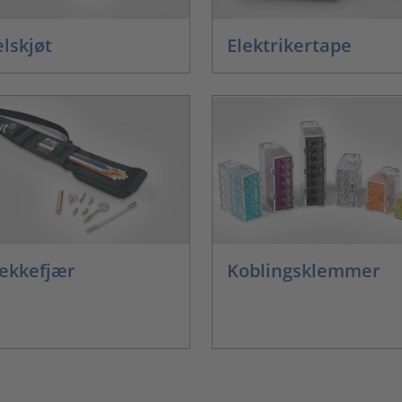
lskjøt
Elektrikertape
Koblingsklemmer
ekkefjær