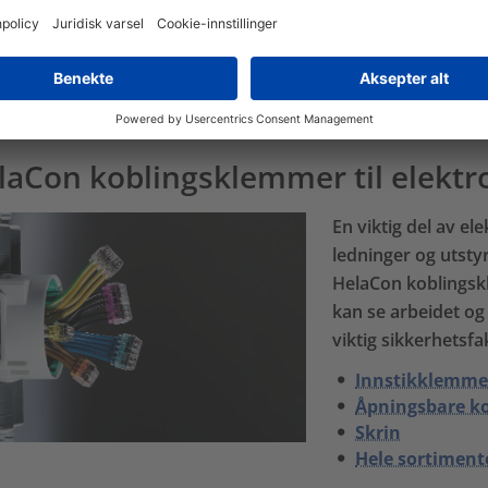
Tekstiltape
Flammehemme
Hele sortiment
laCon koblingsklemmer til elektro
En viktig del av el
ledninger og utstyr 
HelaCon koblingskl
kan se arbeidet og
viktig sikkerhetsfa
Innstikklemme
Åpningsbare k
Skrin
Hele sortiment