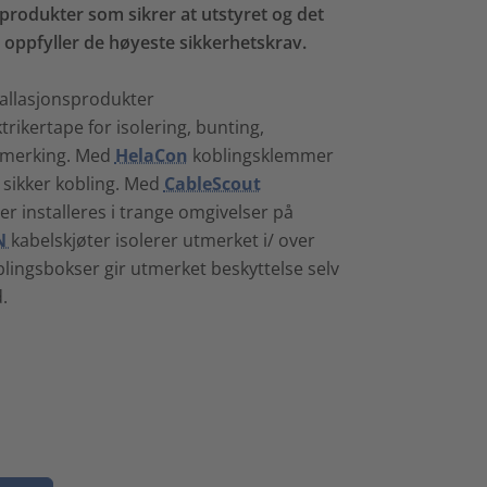
 produkter som sikrer at utstyret og det
t oppfyller de høyeste sikkerhetskrav.
stallasjonsprodukter
trikertape for
isolering, bunting,
elmerking. Med
HelaCon
koblingsklemmer
 sikker kobling. Med
CableScout
er installeres i trange omgivelser på
N
kabelskjøter isolerer utmerket i/ over
lingsbokser gir utmerket beskyttelse selv
.