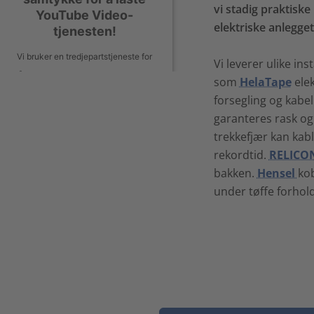
vi stadig praktiske
YouTube Video-
elektriske anlegge
tjenesten!
Vi bruker en tredjepartstjeneste for
Vi leverer ulike in
å bygge inn videoinnhold som kan
som
HelaTape
elek
innhente data om aktivitetene dine.
forsegling og kab
Gå gjennom detaljene og aksepter
garanteres
rask og
tjenesten for å vise denne videoen.
trekkefjær kan kabl
rekordtid.
RELICO
Mer informasjon
bakken.
Hensel
kob
under tøffe forhold
Aksepter
powered by
Usercentrics Consent
Management Platform