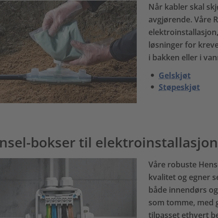
Når kabler skal skjø
avgjørende. Våre R
elektroinstallasjon
løsninger for kreve
i bakken eller i van
Gelskjøt
Støpeskjøt
nsel-bokser til elektroinstallasjon
Våre robuste Hens
kvalitet og egner s
både innendørs og 
som tomme, med ge
tilpasset ethvert b