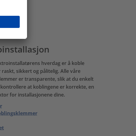
nde tape
et
installasjon
ektroinstallatørens hverdag er å koble
raskt, sikkert og pålitelig. Alle våre
emmer er transparente, slik at du enkelt
 kontrollere at koblingene er korrekte, en
ktor for installasjonene dine.
r
oblingsklemmer
et