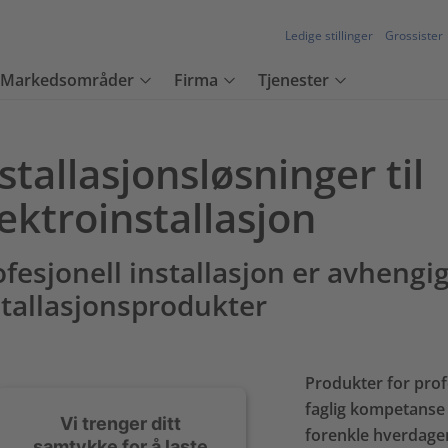
Ledige stillinger
Grossister
Markedsområder
Firma
Tjenester
stallasjonsløsninger til
ektroinstallasjon
ofesjonell installasjon er avhengi
stallasjonsprodukter
Produkter for prof
faglig kompetanse 
Vi trenger ditt
forenkle hverdagen 
samtykke for å laste