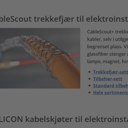
bleScout trekkefjær til elektroinst
CableScout+ trekke
kabler, selv i uti
begrenset plass. Vi
glassfiber stenger 
lampe, magnet, fo
Trekkefjær-set
Tilbehør-sett
Standard tilbe
Hele sortiment
LICON kabelskjøter til elektroinst