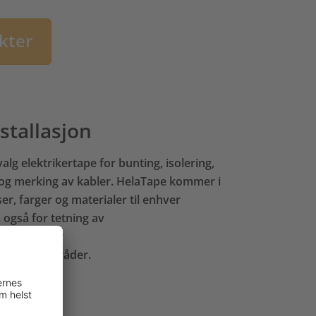
kter
stallasjon
tvalg elektrikertape for bunting, isolering,
g og merking av kabler. HelaTape kommer i
ser, farger og materialer til enhver
, også for tetning av
nkter og for
tallasjonsområder.
tape
ende tape