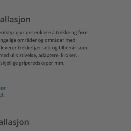
allasjon
utstyr gjør det enklere å trekke og føre
lgjengelige områder og områder med
 leverer trekkefjær sett og tilbehør som
med ulik stivelse, adaptere, kroker,
rskjellige griperedskaper mm.
t
hør
et
allasjon