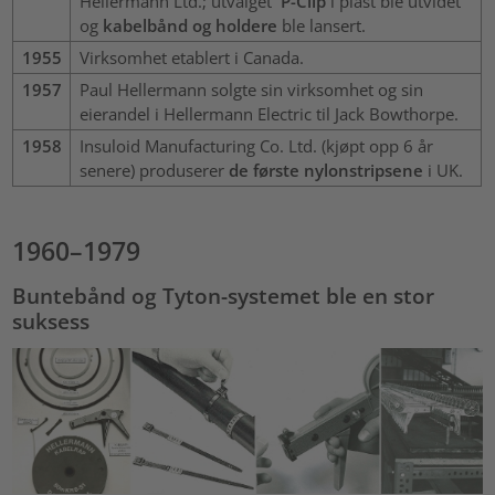
Hellermann Ltd.; utvalget
P-Clip
i plast ble utvidet
og
kabelbånd og holdere
ble lansert.
1955
Virksomhet etablert i Canada.
1957
Paul Hellermann solgte sin virksomhet og sin
eierandel i Hellermann Electric til Jack Bowthorpe.
1958
Insuloid Manufacturing Co. Ltd. (kjøpt opp 6 år
senere) produserer
de første nylonstripsene
i UK.
1960–1979
Buntebånd og Tyton-systemet ble en stor
suksess