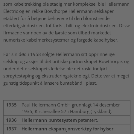
som kabeltrekking ble stadig mer komplekse, ble Hellermann
Electric og en rekke Bowthorpe Hellermann-selskaper
etablert for å betjene behovene til den blomstrende
etterkrigsindustrien, luftfarts-, bili- og elektroindustrien. Disse
firmaene var noen av de første som tilbød markedet
numeriske kabelmerkesystemer og fargede kabelhylser.
Før sin død i 1958 solgte Hellermann sitt opprinnelige
selskap og aksjer til det britiske partnerskapet Bowthorpe, og
under dette selskapets ledelse ble det raskt innført
sprøytestøping og ekstruderingsteknologi. Dette var et meget
gunstig tidspunkt å lansere buntebånd i plast.
1935
Paul Hellermann GmbH grunnlagt 14 desember
1935, Kirchenallee 57 i Hamburg (Tyskland).
1936
Hellermann buntesystem
patentert.
1937
Hellermann ekspansjonsverktøy for hylser