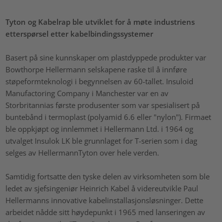
Tyton og Kabelrap ble utviklet for å møte industriens
etterspørsel etter kabelbindingssystemer
Basert på sine kunnskaper om plastdyppede produkter var
Bowthorpe Hellermann selskapene raske til å innføre
støpeformteknologi i begynnelsen av 60-tallet. Insuloid
Manufactoring Company i Manchester var en av
Storbritannias første produsenter som var spesialisert på
buntebånd i termoplast (polyamid 6.6 eller "nylon"). Firmaet
ble oppkjøpt og innlemmet i Hellermann Ltd. i 1964 og
utvalget Insulok LK ble grunnlaget for T-serien som i dag
selges av HellermannTyton over hele verden.
Samtidig fortsatte den tyske delen av virksomheten som ble
ledet av sjefsingeniør Heinrich Kabel å videreutvikle Paul
Hellermanns innovative kabelinstallasjonsløsninger. Dette
arbeidet nådde sitt høydepunkt i 1965 med lanseringen av