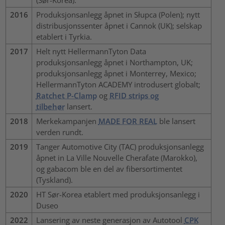
2016
Produksjonsanlegg åpnet in Słupca (Polen); nytt
distribusjonssenter åpnet i Cannok (UK); selskap
etablert i Tyrkia.
2017
Helt nytt HellermannTyton Data
produksjonsanlegg åpnet i Northampton, UK;
produksjonsanlegg åpnet i Monterrey, Mexico;
HellermannTyton ACADEMY introdusert globalt;
Ratchet P-Clamp
og
RFID strips og
tilbehør
lansert.
2018
Merkekampanjen
MADE FOR REAL
ble lansert
verden rundt.
2019
Tanger Automotive City (TAC) produksjonsanlegg
åpnet in La Ville Nouvelle Cherafate (Marokko),
og gabacom ble en del av fibersortimentet
(Tyskland).
2020
HT Sør-Korea etablert med produksjonsanlegg i
Duseo
2022
Lansering av neste generasjon av Autotool
CPK