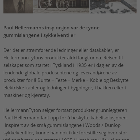
Paul Hellermanns inspirasjon var de tynne
gummislangene i sykkelventiler
Der det er strømførende ledninger eller datakabler, er
HellermannTytons produkter aldri langt unna. Reisen til
selskapet som startet i Tyskland i 1935 er i dag en av de
lendende globale produsentene og leverandørene av
produkter for å Bunte – Feste – Merke – Koble og Beskytte
elektriske kabler og ledninger i bygninger, i bakken eller i
maskiner og kjøretøy.
HellermannTyton selger fortsatt produkter grunnleggeren
Paul Hellermann fant opp for å beskytte kabelisolasjonen.
Inspirert av de små gummislangene i Woods / Dunlop
sykkelventiler, kunne han nok ikke forestille seg hvor stor
virksomheten han startet i 1935 i Hamburg ville vokse seg,