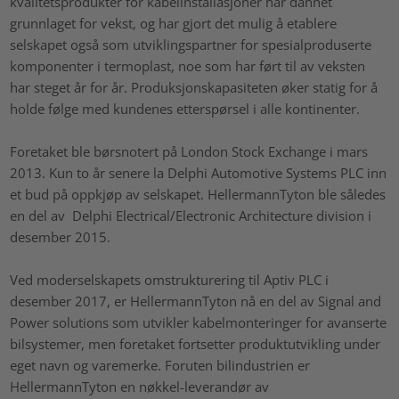
kvalitetsprodukter for kabelinstallasjoner har dannet
grunnlaget for vekst, og har gjort det mulig å etablere
selskapet også som utviklingspartner for spesialproduserte
komponenter i termoplast, noe som har ført til av veksten
har steget år for år. Produksjonskapasiteten øker statig for å
holde følge med kundenes etterspørsel i alle kontinenter.
Foretaket ble børsnotert på London Stock Exchange i mars
2013. Kun to år senere la Delphi Automotive Systems PLC inn
et bud på oppkjøp av selskapet. HellermannTyton ble således
en del av Delphi Electrical/Electronic Architecture division i
desember 2015.
Ved moderselskapets omstrukturering til Aptiv PLC i
desember 2017, er HellermannTyton nå en del av Signal and
Power solutions som utvikler kabelmonteringer for avanserte
bilsystemer, men foretaket fortsetter produktutvikling under
eget navn og varemerke. Foruten bilindustrien er
HellermannTyton en nøkkel-leverandør av