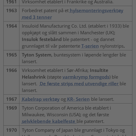
1961
Virksomhet etablert i Frankrike og Australia.
1963
Forbedret patent på et
hylsemonteringsverktøy
med 3 tenner
1964
Insuloid Manufacturing Co. Ltd. (etablert i 1933) ble
oppkjøpt og slått sammen i Manchester (UK);
Insulok festebånd
ble patentert - og dannet
grunnlaget til vår patenterte
T-serien
nylonstrips
.
1965
Tyton System
, buntesystem i løpende lengder ble
lansert.
1966
Virksomhet etablert i Sør-Afrika;
Insultite
Helashrink
(støpte
varmkrymp formgods
) ble
lansert.
De første strips med utvendige riller
ble
lansert.
1967
Kabelrap verktøy
og
KR- Serien
ble lansert.
1969
Tyton Corporation of America ble etablert i
Milwaukee, Wisconsin (USA); og det første
selvklebende kabelfeste
ble patentert.
1970
Tyton Company of Japan ble grunnlagt i Tokyo og