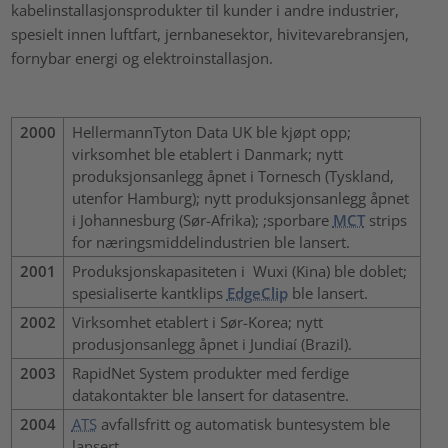
kabelinstallasjonsprodukter til kunder i andre industrier,
spesielt innen luftfart, jernbanesektor, hivitevarebransjen,
fornybar energi og elektroinstallasjon.
2000
HellermannTyton Data UK ble kjøpt opp;
virksomhet ble etablert i Danmark; nytt
produksjonsanlegg åpnet i Tornesch (Tyskland,
utenfor Hamburg); nytt produksjonsanlegg åpnet
i Johannesburg (Sør-Afrika); ;sporbare
MCT
strips
for næringsmiddelindustrien ble lansert.
2001
Produksjonskapasiteten i Wuxi (Kina) ble doblet;
spesialiserte kantklips
EdgeClip
ble lansert.
2002
Virksomhet etablert i Sør-Korea; nytt
produsjonsanlegg åpnet i Jundiaí (Brazil).
2003
RapidNet System produkter med ferdige
datakontakter ble lansert for datasentre.
2004
ATS
avfallsfritt og automatisk buntesystem ble
lansert.