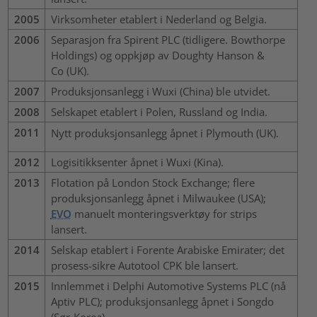
2005
Virksomheter etablert i Nederland og Belgia.
2006
Separasjon fra Spirent PLC (tidligere. Bowthorpe
Holdings) og oppkjøp av Doughty Hanson &
Co (UK).
2007
Produksjonsanlegg i Wuxi (China) ble utvidet.
2008
Selskapet etablert i Polen, Russland og India.
2011
Nytt produksjonsanlegg åpnet i Plymouth (UK).
2012
Logisitikksenter åpnet i Wuxi (Kina).
2013
Flotation på London Stock Exchange; flere
produksjonsanlegg åpnet i Milwaukee (USA);
EVO
manuelt monteringsverktøy for strips
lansert.
2014
Selskap etablert i Forente Arabiske Emirater; det
prosess-sikre Autotool CPK ble lansert.
2015
Innlemmet i Delphi Automotive Systems PLC (nå
Aptiv PLC); produksjonsanlegg åpnet i Songdo
(Sør-Korea).