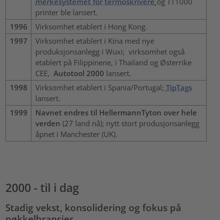
merkesystemet for termoskrivere
og TT1000
printer ble lansert.
1996
Virksomhet etablert i Hong Kong.
1997
Virksomhet etablert i Kina med nye
produksjonsanlegg i Wuxi; virksomhet også
etablert på Filippinene, i Thailand og Østerrike
CEE,
Autotool 2000
lansert.
1998
Virksomhet etablert i Spania/Portugal;
TipTags
lansert.
1999
Navnet endres til HellermannTyton over hele
verden
(27 land nå); nytt stort produsjonsanlegg
åpnet i Manchester (UK).
2000 - til i dag
Stadig vekst, konsolidering og fokus på
nøkkelbransjer