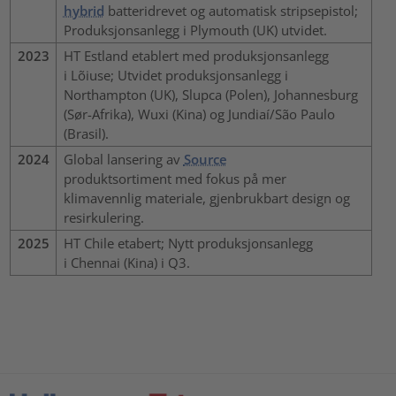
hybrid
batteridrevet og automatisk stripsepistol;
Produksjonsanlegg i Plymouth (UK) utvidet.
2023
HT Estland etablert med produksjonsanlegg
i Lõiuse; Utvidet produksjonsanlegg i
Northampton (UK), Slupca (Polen), Johannesburg
(Sør-Afrika), Wuxi (Kina) og Jundiaí/São Paulo
(Brasil).
2024
Global lansering av
Source
produktsortiment med fokus på mer
klimavennlig materiale, gjenbrukbart design og
resirkulering.
2025
HT Chile etabert; Nytt produksjonsanlegg
i Chennai (Kina) i Q3.