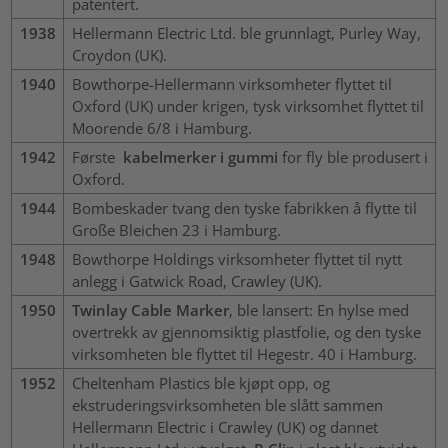
patentert.
1938
Hellermann Electric Ltd. ble grunnlagt, Purley Way,
Croydon (UK).
1940
Bowthorpe-Hellermann virksomheter flyttet til
Oxford (UK) under krigen, tysk virksomhet flyttet til
Moorende 6/8 i Hamburg.
1942
Første
kabelmerker i gummi
for fly ble produsert i
Oxford.
1944
Bombeskader tvang den tyske fabrikken å flytte til
Große Bleichen 23 i Hamburg.
1948
Bowthorpe Holdings virksomheter flyttet til nytt
anlegg i Gatwick Road, Crawley (UK).
1950
Twinlay
Cable Marker
, ble lansert: En hylse med
overtrekk av gjennomsiktig plastfolie, og den tyske
virksomheten ble flyttet til Hegestr. 40 i Hamburg.
1952
Cheltenham Plastics ble kjøpt opp, og
ekstruderingsvirksomheten ble slått sammen
Hellermann Electric i Crawley (UK) og dannet