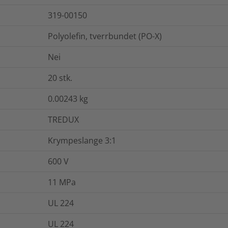
319-00150
Polyolefin, tverrbundet (PO-X)
Nei
20
stk.
0.00243
kg
TREDUX
Krympeslange 3:1
600 V
11
MPa
UL 224
UL 224