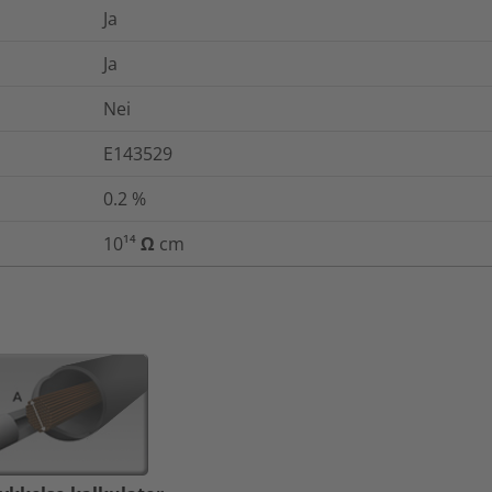
Ja
Ja
Nei
E143529
0.2
%
10¹⁴ Ω cm