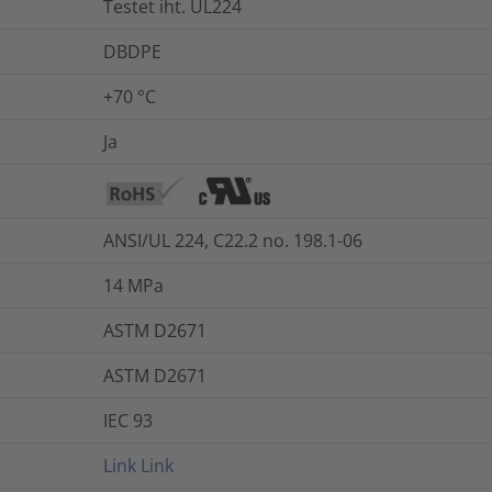
Testet iht. UL224
DBDPE
+70 °C
Ja
ANSI/UL 224, C22.2 no. 198.1-06
14
MPa
ASTM D2671
ASTM D2671
IEC 93
Link
Link