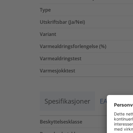
Type
Utskriftsbar (Ja/Nei)
Variant
Varmealdringsforlengelse (%)
Varmealdringstest
Varmesjokktest
Spesifikasjoner
EAN / El.nr
Beskyttelsesklasse