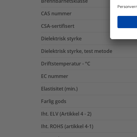
Brennbarhetsklasse
CAS nummer
CSA-sertifisert
Dielektrisk styrke
Dielektrisk styrke, test metode
Driftstemperatur - °C
EC nummer
Elastisitet (min.)
Farlig gods
Iht. ELV (Artikkel 4 - 2)
Iht. ROHS (artikkel 4-1)