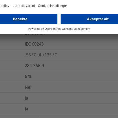
UL224 VW1
84852-53-9
Ja
20
kV/mm
IEC 60243
-55 °C til +135 °C
284-366-9
6
%
Nei
Ja
Ja