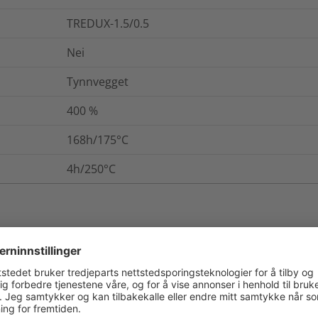
TREDUX-1.5/0.5
Nei
Tynnvegget
400
%
168h/175°C
4h/250°C
. / Pakning
Mer informasjon
B (VDE 0530)