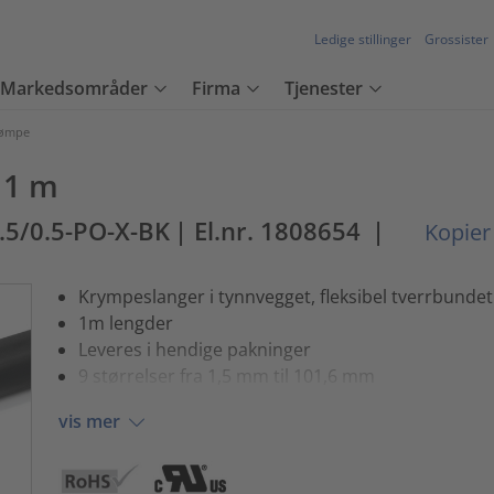
Ledige stillinger
Grossister
Markedsområder
Firma
Tjenester
rømpe
 1 m
.5/0.5-PO-X-BK
| El.nr. 1808654
|
Kopier
Krympeslanger i tynnvegget, fleksibel tverrbundet
1m lengder
Leveres i hendige pakninger
9 størrelser fra 1,5 mm til 101,6 mm
vis mer