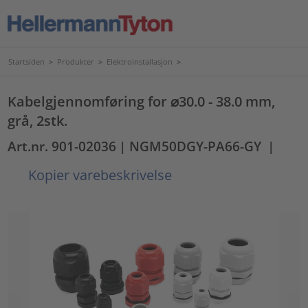
Startsiden
>
Produkter
>
Elektroinstallasjon
>
Kabelgjennomføring for ⌀30.0 - 38.0 mm,
grå, 2stk.
Art.nr. 901-02036
| NGM50DGY-PA66-GY
|
Kopier varebeskrivelse