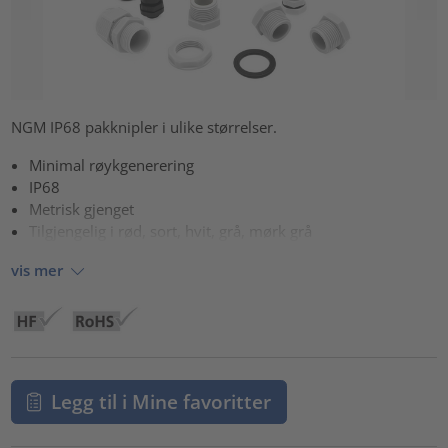
NGM IP68 pakknipler i ulike størrelser.
Minimal røykgenerering
IP68
Metrisk gjenget
Tilgjengelig i rød, sort, hvit, grå, mørk grå
vis mer
Legg til i Mine favoritter