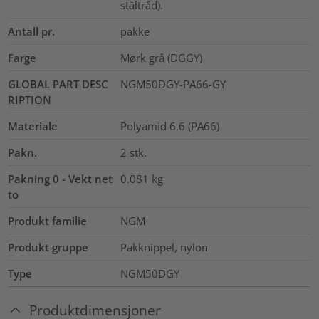
ståltråd).
Antall pr.
pakke
Farge
Mørk grå (DGGY)
GLOBAL PART DESC
NGM50DGY-PA66-GY
RIPTION
Materiale
Polyamid 6.6 (PA66)
Pakn.
2
stk.
Pakning 0 - Vekt net
0.081
kg
to
Produkt familie
NGM
Produkt gruppe
Pakknippel, nylon
Type
NGM50DGY
Produktdimensjoner