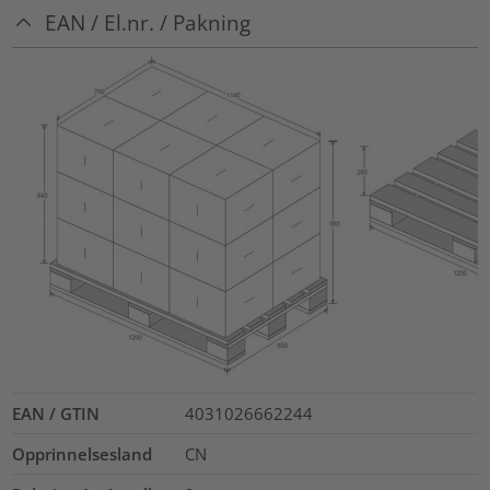
EAN / El.nr. / Pakning
EAN / GTIN
4031026662244
Opprinnelsesland
CN