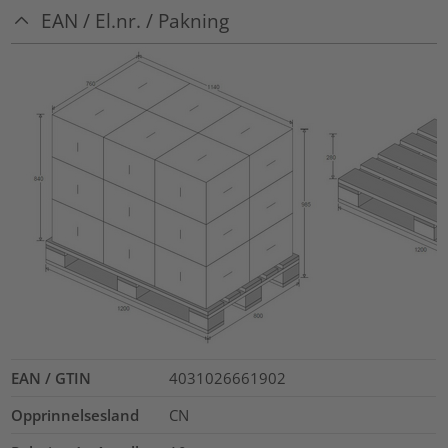
EAN / El.nr. / Pakning
EAN / GTIN
4031026661902
Opprinnelsesland
CN