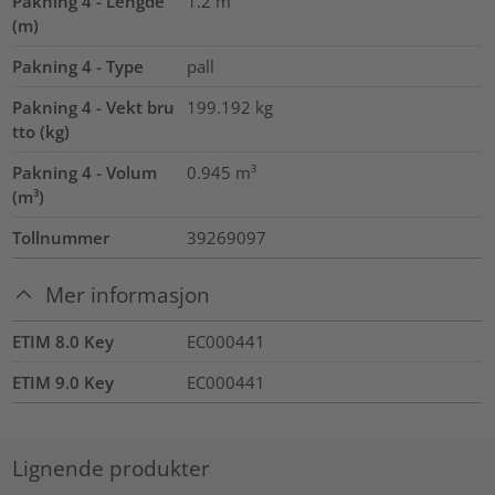
Pakning 4 - Lengde
1.2
m
(m)
Pakning 4 - Type
pall
Pakning 4 - Vekt bru
199.192
kg
tto (kg)
Pakning 4 - Volum
0.945
m³
(m³)
Tollnummer
39269097
Mer informasjon
ETIM 8.0 Key
EC000441
ETIM 9.0 Key
EC000441
Lignende produkter