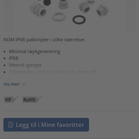
NGM IP68 pakknipler i ulike størrelser.
Minimal røykgenerering
IP68
Metrisk gjenget
Tilgjengelig i rød, sort, hvit, grå, mørk grå
vis mer
Legg til i Mine favoritter