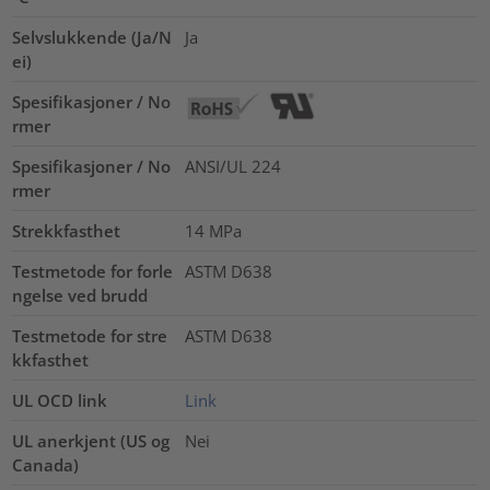
Selvslukkende (Ja/N
Ja
ei)
Spesifikasjoner / No
rmer
Spesifikasjoner / No
ANSI/UL 224
rmer
Strekkfasthet
14
MPa
Testmetode for forle
ASTM D638
ngelse ved brudd
Testmetode for stre
ASTM D638
kkfasthet
UL OCD link
Link
UL anerkjent (US og
Nei
Canada)