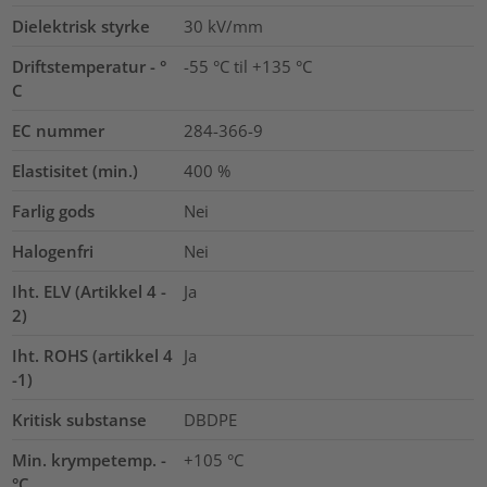
Dielektrisk styrke
30
kV/mm
Driftstemperatur - °
-55 °C til +135 °C
C
EC nummer
284-366-9
Elastisitet (min.)
400
%
Farlig gods
Nei
Halogenfri
Nei
Iht. ELV (Artikkel 4 -
Ja
2)
Iht. ROHS (artikkel 4
Ja
-1)
Kritisk substanse
DBDPE
Min. krympetemp. -
+105 °C
°C