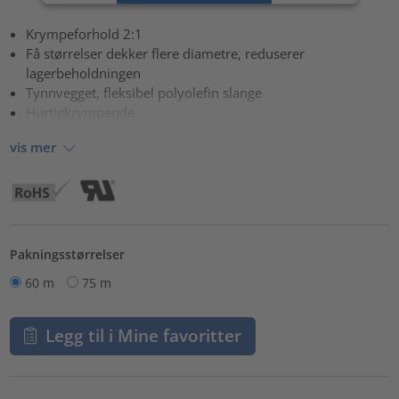
powered by
Usercentrics Consent Management Platform
Krympeforhold 2:1
Få størrelser dekker flere diametre, reduserer
lagerbeholdningen
Tynnvegget, fleksibel polyolefin slange
Hurtigkrympende
vis mer
Pakningsstørrelser
60 m
75 m
Legg til i Mine favoritter