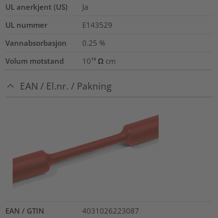
UL anerkjent (US)
Ja
UL nummer
E143529
Vannabsorbasjon
0.25
%
Volum motstand
10¹⁴ Ω cm
EAN / El.nr. / Pakning
EAN / GTIN
4031026223087