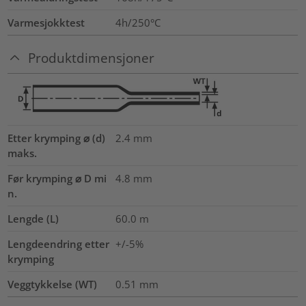
Varmesjokktest
4h/250°C
Produktdimensjoner
Etter krymping ⌀ (d)
2.4
mm
maks.
Før krymping ⌀ D mi
4.8
mm
n.
Lengde (L)
60.0
m
Lengdeendring etter
+/-5%
krymping
Veggtykkelse (WT)
0.51
mm