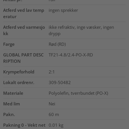
Atferd ved lav temp
ingen sprekker
eratur
Atferd ved varmesjo
ikke refraktiv, inge væsker, ingen
kk
drypp
Farge
Rød (RD)
GLOBAL PART DESC
TF21-4.8/2.4-PO-X-RD
RIPTION
Krympeforhold
2:1
Lokalt ordrenr.
309-50482
Materiale
Polyolefin, tverrbundet (PO-X)
Med lim
Nei
Pakn.
60
m
Pakning 0 - Vekt net
0.01
kg