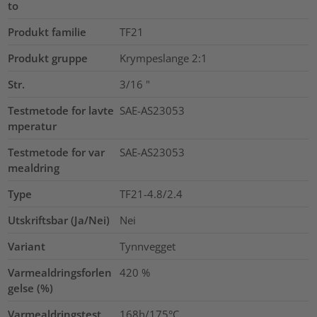
to
Produkt familie
TF21
Produkt gruppe
Krympeslange 2:1
Str.
3/16
"
Testmetode for lavte
SAE-AS23053
mperatur
Testmetode for var
SAE-AS23053
mealdring
Type
TF21-4.8/2.4
Utskriftsbar (Ja/Nei)
Nei
Variant
Tynnvegget
Varmealdringsforlen
420
%
gelse (%)
Varmealdringstest
168h/175°C