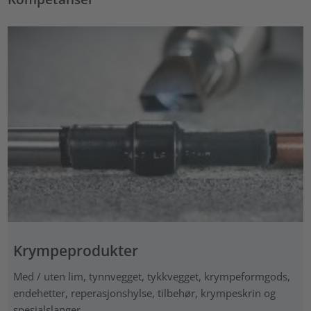
Krympeprodukter
Med / uten lim, tynnvegget, tykkvegget, krympeformgods,
endehetter, reperasjonshylse, tilbehør, krympeskrin og
spesialslanger