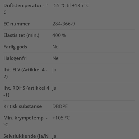
Driftstemperatur - °
-55 °C til +135 °C
C
EC nummer
284-366-9
Elastisitet (min.)
400
%
Farlig gods
Nei
Halogenfri
Nei
Iht. ELV (Artikkel 4 -
Ja
2)
Iht. ROHS (artikkel 4
Ja
-1)
Kritisk substanse
DBDPE
Min. krympetemp. -
+105 °C
°C
Selvslukkende (Ja/N
Ja