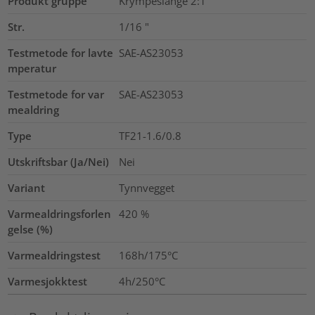
Produkt gruppe
Krympeslange 2:1
Str.
1/16
"
Testmetode for lavte
SAE-AS23053
mperatur
Testmetode for var
SAE-AS23053
mealdring
Type
TF21-1.6/0.8
Utskriftsbar (Ja/Nei)
Nei
Variant
Tynnvegget
Varmealdringsforlen
420
%
gelse (%)
Varmealdringstest
168h/175°C
Varmesjokktest
4h/250°C