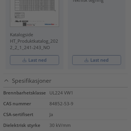
Teknisk tegning
Katalogside
HT_Produktkatalog_202
2_2_1_241-243_NO
Last ned
Last ned
Spesifikasjoner
Brennbarhetsklasse
UL224 VW1
CAS nummer
84852-53-9
CSA-sertifisert
Ja
Dielektrisk styrke
30
kV/mm