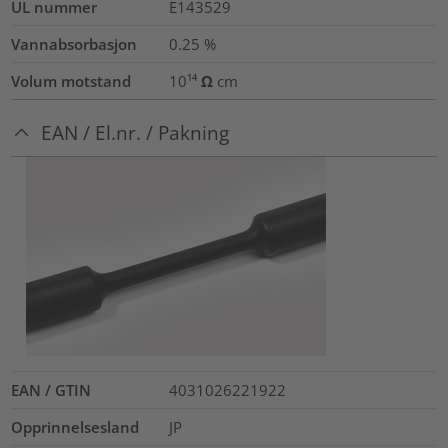
UL nummer
E143529
Vannabsorbasjon
0.25
%
Volum motstand
10¹⁴ Ω cm
EAN / El.nr. / Pakning
EAN / GTIN
4031026221922
Opprinnelsesland
JP