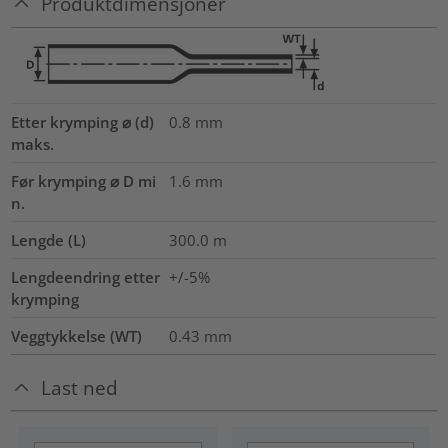
Produktdimensjoner
Etter krymping ⌀ (d)
0.8
mm
maks.
Før krymping ⌀ D mi
1.6
mm
n.
Lengde (L)
300.0
m
Lengdeendring etter
+/-5%
krymping
Veggtykkelse (WT)
0.43
mm
Last ned