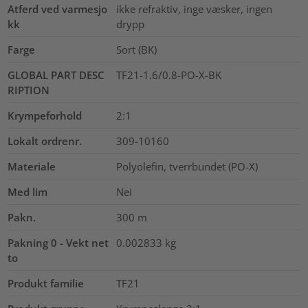
Atferd ved varmesjo
ikke refraktiv, inge væsker, ingen
kk
drypp
Farge
Sort (BK)
GLOBAL PART DESC
TF21-1.6/0.8-PO-X-BK
RIPTION
Krympeforhold
2:1
Lokalt ordrenr.
309-10160
Materiale
Polyolefin, tverrbundet (PO-X)
Med lim
Nei
Pakn.
300
m
Pakning 0 - Vekt net
0.002833
kg
to
Produkt familie
TF21