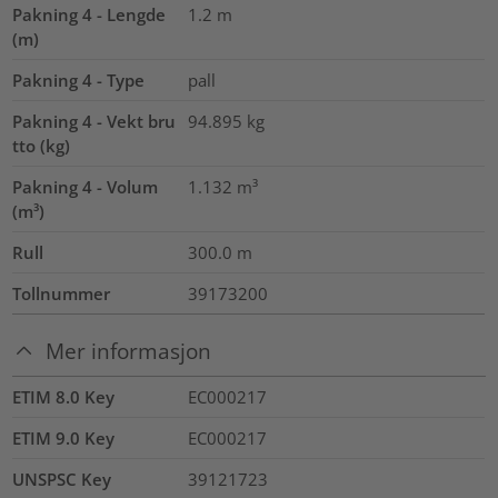
Pakning 4 - Lengde
1.2
m
(m)
Pakning 4 - Type
pall
Pakning 4 - Vekt bru
94.895
kg
tto (kg)
Pakning 4 - Volum
1.132
m³
(m³)
Rull
300.0
m
Tollnummer
39173200
Mer informasjon
ETIM 8.0 Key
EC000217
ETIM 9.0 Key
EC000217
UNSPSC Key
39121723