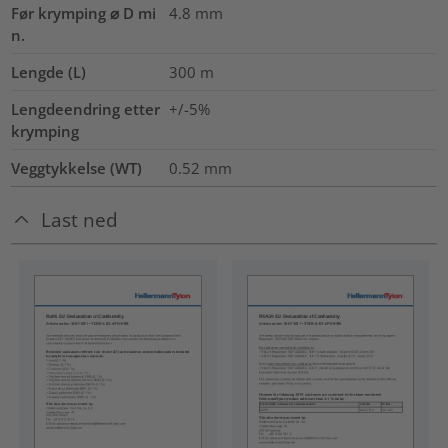
Før krymping ⌀ D mi
4.8
mm
n.
Lengde (L)
300
m
Lengdeendring etter
+/-5%
krymping
Veggtykkelse (WT)
0.52
mm
Last ned