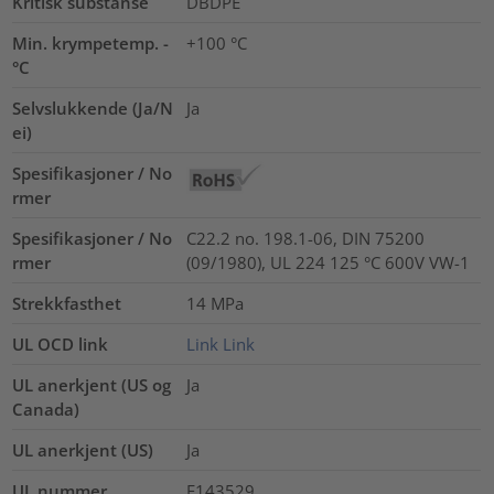
Kritisk substanse
DBDPE
Min. krympetemp. -
+100 °C
°C
Selvslukkende (Ja/N
Ja
ei)
Spesifikasjoner / No
rmer
Spesifikasjoner / No
C22.2 no. 198.1-06, DIN 75200
rmer
(09/1980), UL 224 125 °C 600V VW-1
Strekkfasthet
14
MPa
UL OCD link
Link
Link
UL anerkjent (US og
Ja
Canada)
UL anerkjent (US)
Ja
UL nummer
E143529