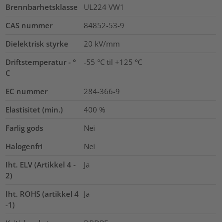
Brennbarhetsklasse
UL224 VW1
CAS nummer
84852-53-9
Dielektrisk styrke
20
kV/mm
Driftstemperatur - °
-55 °C til +125 °C
C
EC nummer
284-366-9
Elastisitet (min.)
400
%
Farlig gods
Nei
Halogenfri
Nei
Iht. ELV (Artikkel 4 -
Ja
2)
Iht. ROHS (artikkel 4
Ja
-1)