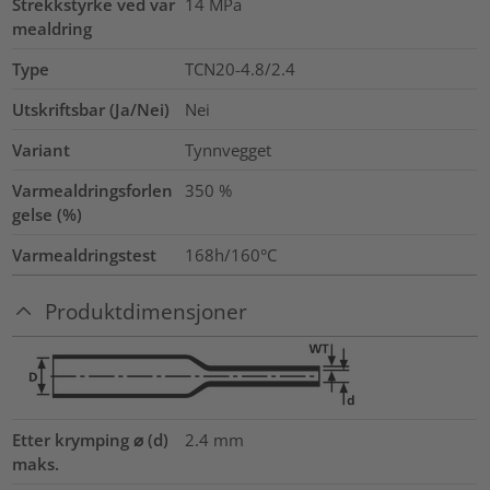
Strekkstyrke ved var
14
MPa
mealdring
Type
TCN20-4.8/2.4
Utskriftsbar (Ja/Nei)
Nei
Variant
Tynnvegget
Varmealdringsforlen
350
%
gelse (%)
Varmealdringstest
168h/160°C
Produktdimensjoner
Etter krymping ⌀ (d)
2.4
mm
maks.