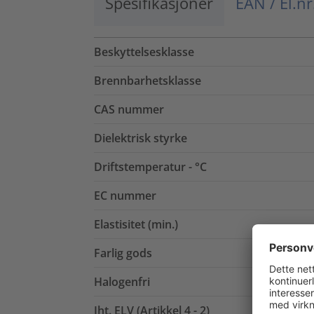
Spesifikasjoner
EAN / El.nr
Beskyttelsesklasse
Brennbarhetsklasse
CAS nummer
Dielektrisk styrke
Driftstemperatur - °C
EC nummer
Elastisitet (min.)
Farlig gods
Halogenfri
Iht. ELV (Artikkel 4 - 2)