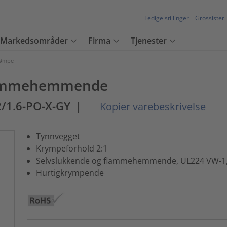
Ledige stillinger
Grossister
Markedsområder
Firma
Tjenester
rømpe
Flammehemmende
2/1.6-PO-X-GY
|
Kopier varebeskrivelse
Tynnvegget
Krympeforhold 2:1
Selvslukkende og flammehemmende, UL224 VW-1
Hurtigkrympende