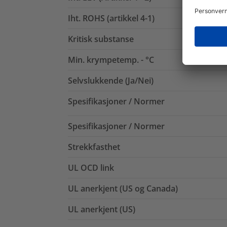
Iht. ROHS (artikkel 4-1)
Kritisk substanse
Min. krympetemp. - °C
Selvslukkende (Ja/Nei)
Spesifikasjoner / Normer
Spesifikasjoner / Normer
Strekkfasthet
UL OCD link
UL anerkjent (US og Canada)
UL anerkjent (US)