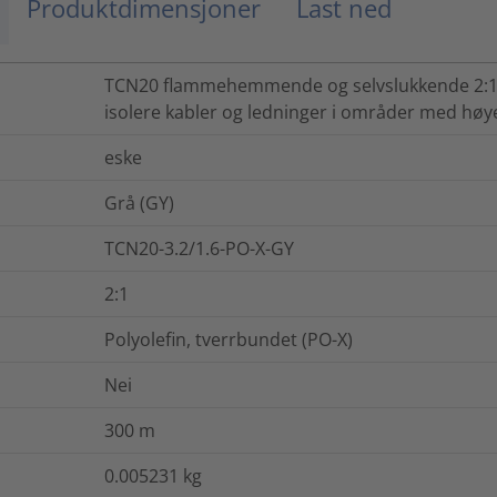
Produktdimensjoner
Last ned
TCN20 flammehemmende og selvslukkende 2:1 k
isolere kabler og ledninger i områder med høy
eske
Grå (GY)
TCN20-3.2/1.6-PO-X-GY
2:1
Polyolefin, tverrbundet (PO-X)
Nei
300
m
0.005231
kg