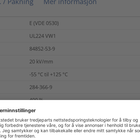
. / Pakning
Mer informasjon
E (VDE 0530)
UL224 VW1
84852-53-9
20
kV/mm
-55 °C til +125 °C
284-366-9
400
%
Nei
Nei
Ja