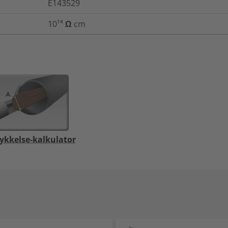
E143529
10¹⁴ Ω cm
ykkelse-kalkulator