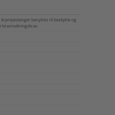
rympeslanger benyttes til beskytte og
e brannsikringskrav.