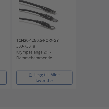
TCN20-1.2/0.6-PO-X-GY
TCN20-1.6/0.8
300-73018
300-73020
Krympeslange 2:1 -
Flammehemm
Flammehemmende
krympeslange 
1.6/0.8mm, so
Legg til i Mine
Legg 
favoritter
favo