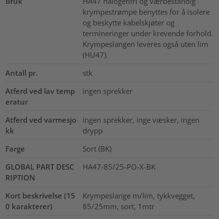
Bruk
HA47 halogenfri og værbestandig
krympestrømpe benyttes for å isolere
og beskytte kabelskjøter og
termineringer under krevende forhold.
Krympeslangen leveres også uten lim
(HU47).
Antall pr.
stk
Atferd ved lav temp
ingen sprekker
eratur
Atferd ved varmesjo
ingen sprekker, inge væsker, ingen
kk
drypp
Farge
Sort (BK)
GLOBAL PART DESC
HA47-85/25-PO-X-BK
RIPTION
Kort beskrivelse (15
Krympeslange m/lim, tykkvegget,
0 karakterer)
85/25mm, sort, 1mtr