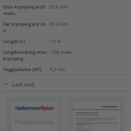
Etter krymping ⌀ (d)
25.0
mm
maks.
Før krymping ⌀ D mi
85.0
mm
n.
Lengde (L)
1.0
m
Lengdeendring etter
-10% maks
krymping
Veggtykkelse (WT)
4.2
mm
Last ned