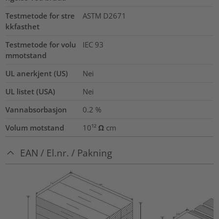
Testmetode for stre
ASTM D2671
kkfasthet
Testmetode for volu
IEC 93
mmotstand
UL anerkjent (US)
Nei
UL listet (USA)
Nei
Vannabsorbasjon
0.2
%
Volum motstand
10¹² Ω cm
EAN / El.nr. / Pakning