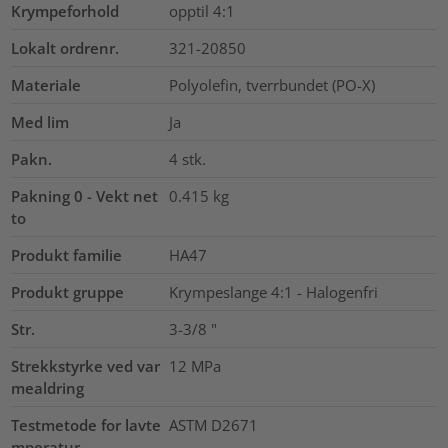
Krympeforhold
opptil 4:1
Lokalt ordrenr.
321-20850
Materiale
Polyolefin, tverrbundet (PO-X)
Med lim
Ja
Pakn.
4
stk.
Pakning 0 - Vekt net
0.415
kg
to
Produkt familie
HA47
Produkt gruppe
Krympeslange 4:1 - Halogenfri
Str.
3-3/8
"
Strekkstyrke ved var
12
MPa
mealdring
Testmetode for lavte
ASTM D2671
mperatur