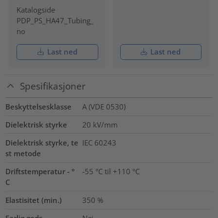
Katalogside
PDP_PS_HA47_Tubing_
no
Last ned
Last ned
Spesifikasjoner
Beskyttelsesklasse
A (VDE 0530)
Dielektrisk styrke
20
kV/mm
Dielektrisk styrke, te
IEC 60243
st metode
Driftstemperatur - °
-55 °C til +110 °C
C
Elastisitet (min.)
350
%
Farlig gods
Nei