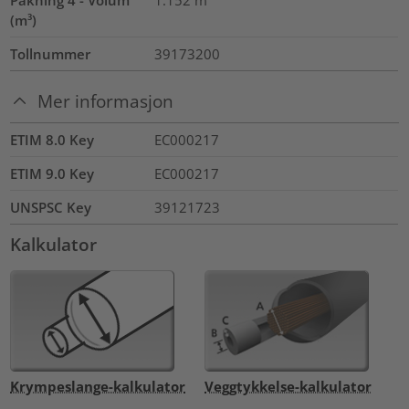
Pakning 4 - Volum
1.152
m³
(m³)
Tollnummer
39173200
Mer informasjon
ETIM 8.0 Key
EC000217
ETIM 9.0 Key
EC000217
UNSPSC Key
39121723
Kalkulator
Krympeslange-kalkulator
Veggtykkelse-kalkulator