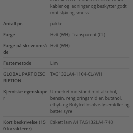
kabler og ledninger og beskytter godt
mot støv og smuss.
Antall pr.
pakke
Farge
Hvit (WH), Transparent (CL)
Farge på skriveområ
Hvit (WH)
de
Festemetode
Lim
GLOBAL PART DESC
TAG132LA4-1104-CL/WH
RIPTION
Kjemiske egenskape
Utmerket motstand mot alkohol,
r
bensin, rengjøringsmidler, butanol,
ethyl- og Butylcellosolve-løsemidler og
batterisyre
Kort beskrivelse (15
Etikett lam A4 TAG132LA4-740
0 karakterer)