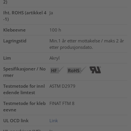
2)
Iht. ROHS (artikkel 4
Ja
-1)
Klebeevne
100 h
Lagringstid
Min.1 år etter mottakelse / maks 2 år
etter produsjonsdato.
Lim
Akryl
Spesifikasjoner / No
rmer
Testmetode for innl
ASTM D2979
edende limtest
Testmetode for kleb
FINAT FTM 8
eevne
UL OCD link
Link