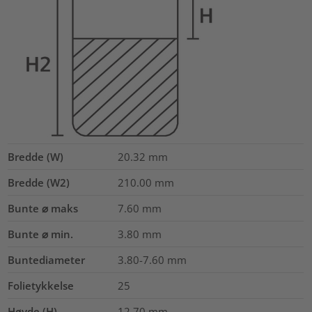
Bredde (W)
20.32
mm
Bredde (W2)
210.00
mm
Bunte ⌀ maks
7.60
mm
Bunte ⌀ min.
3.80
mm
Buntediameter
3.80-7.60
mm
Folietykkelse
25
Høyde (H)
12.70
mm