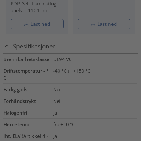
PDP_Self_Laminating_L
abels_-_1104_no
Last ned
Last ned
Spesifikasjoner
Brennbarhetsklasse
UL94 V0
Driftstemperatur - °
-40 °C til +150 °C
C
Farlig gods
Nei
Forhåndstrykt
Nei
Halogenfri
Ja
Herdetemp.
fra +10 °C
Iht. ELV (Artikkel 4 -
Ja