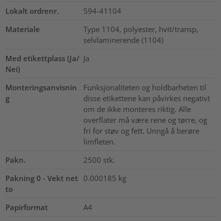
Lokalt ordrenr.
594-41104
Materiale
Type 1104, polyester, hvit/transp,
selvlaminerende (1104)
Med etikettplass (Ja/
Ja
Nei)
Monteringsanvisnin
Funksjonaliteten og holdbarheten til
g
disse etikettene kan påvirkes negativt
om de ikke monteres riktig. Alle
overflater må være rene og tørre, og
fri for støv og fett. Unngå å berøre
limfleten.
Pakn.
2500
stk.
Pakning 0 - Vekt net
0.000185
kg
to
Papirformat
A4