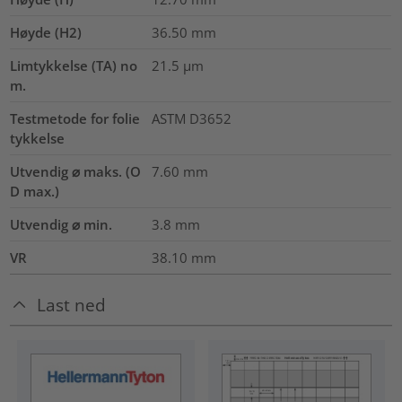
Høyde (H2)
36.50
mm
Limtykkelse (TA) no
21.5
µm
m.
Testmetode for folie
ASTM D3652
tykkelse
Utvendig ⌀ maks. (O
7.60
mm
D max.)
Utvendig ⌀ min.
3.8
mm
VR
38.10
mm
Last ned