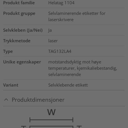
Produkt familie
Helatag 1104
Produkt gruppe
Selvlaminerende etiketter for
laserskrivere
Selvkleben (Ja/Nei)
Ja
Trykkmetode
laser
Type
TAG132LA4
Unike egenskaper
motstandsdyktig mot høye
temperaturer, kjemikaliebestandig,
selvlaminerende
Variant
Selvklebende etikett
Produktdimensjoner