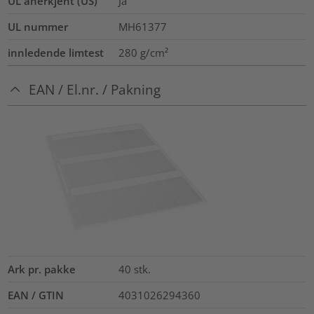
UL anerkjent (US)
Ja
UL nummer
MH61377
innledende limtest
280
g/cm²
EAN / El.nr. / Pakning
Ark pr. pakke
40
stk.
EAN / GTIN
4031026294360