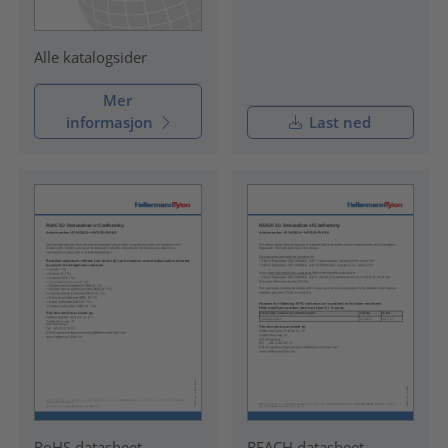
Alle katalogsider
Mer
informasjon
Last ned
RoHS datasheet
REACH datasheet