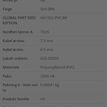
Antall pr.
stk
Farge
Sort (BK)
GLOBAL PART DESC
HV1502-PVC-BK
RIPTION
Hardhet kjerne A
70±5
Kabel ⌀ max.
7.5
mm
Kabel ⌀ min.
6.5
mm
Lokalt ordrenr.
633-05020
Materiale
Polyvinylklorid (PVC)
Pakn.
2000
stk.
Pakning 0 - Vekt net
0.00041
kg
to
Produkt familie
HV