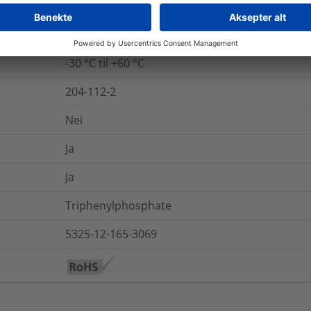
UL94 V0
115-86-6
-30 °C til +60 °C
204-112-2
Nei
Ja
Ja
Triphenylphosphate
5325-12-165-3069