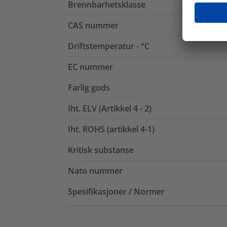
Brennbarhetsklasse
CAS nummer
Driftstemperatur - °C
EC nummer
Farlig gods
Iht. ELV (Artikkel 4 - 2)
Iht. ROHS (artikkel 4-1)
Kritisk substanse
Nato nummer
Spesifikasjoner / Normer