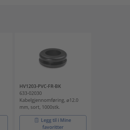
HV1203-PVC-FR-BK
HV1204-PVC-F
633-02030
633-02040
Kabelgjennomføring, ⌀12.0
Kabelgjennomf
mm, sort, 1000stk.
mm, sort, 1000
Legg til i Mine
Legg 
favoritter
favo