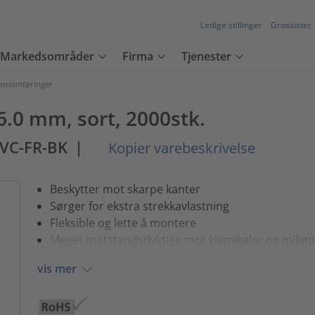
Ledige stillinger
Grossister
Markedsområder
Firma
Tjenester
jennomføringer
.0 mm, sort, 2000stk.
VC-FR-BK
|
Kopier varebeskrivelse
Beskytter mot skarpe kanter
Sørger for ekstra strekkavlastning
Fleksible og lette å montere
Meget motstandsdyktige mot kjemikaler og miljø
vis mer