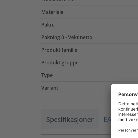
Materiale
Pakn.
Pakning 0 - Vekt netto
Produkt familie
Produkt gruppe
Type
Variant
Spesifikasjoner
EAN / El.nr