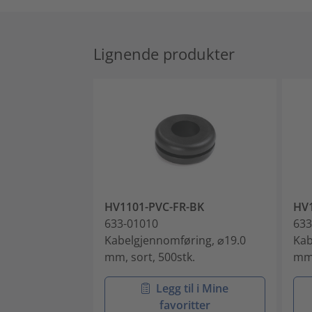
Lignende produkter
HV1101-PVC-FR-BK
HV1
633-01010
633
Kabelgjennomføring, ⌀19.0
Kab
mm, sort, 500stk.
mm,
Legg til i Mine
favoritter