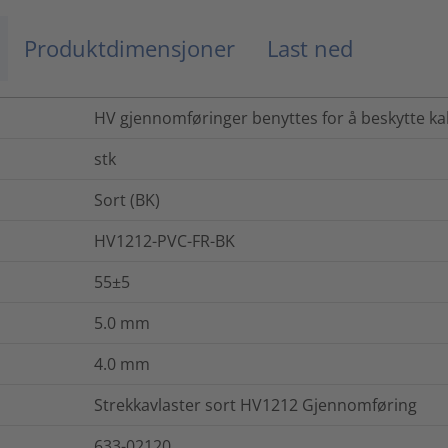
Produktdimensjoner
Last ned
HV gjennomføringer benyttes for å beskytte ka
stk
Sort (BK)
HV1212-PVC-FR-BK
55±5
5.0
mm
4.0
mm
Strekkavlaster sort HV1212 Gjennomføring
633-02120