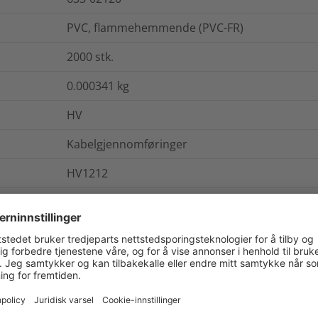
PVC, flammehemmende (PVC-FR)
2000
stk.
0.000341
kg
HV
Kabelgjennomføringer
HV1212
Rund
. / Pakning
Mer informasjon