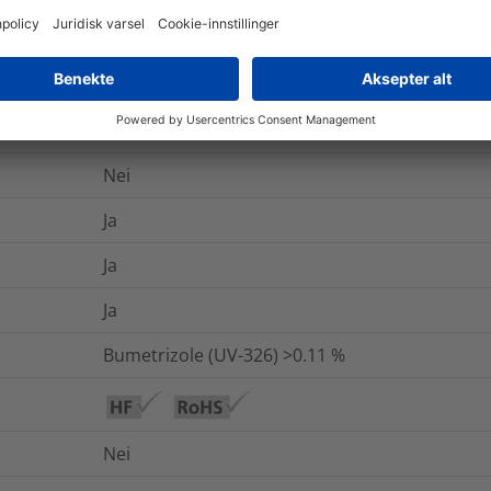
Nei
-40 °C til +105 °C
223-445-4
Nei
Ja
Ja
Ja
Bumetrizole (UV-326) >0.1
1 %
Nei