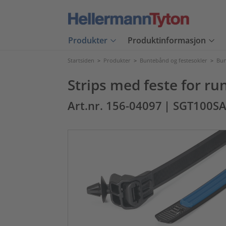
Produkter
Produktinformasjon
Startsiden
>
Produkter
>
Buntebånd og festesokler
>
Bun
Strips med feste for run
Art.nr. 156-04097
| SGT100S