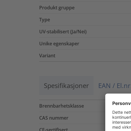
Produkt gruppe
Type
UV-stabilisert (Ja/Nei)
Unike egenskaper
Variant
Spesifikasjoner
EAN / El.nr
Brennbarhetsklasse
CAS nummer
CE-sertifisert