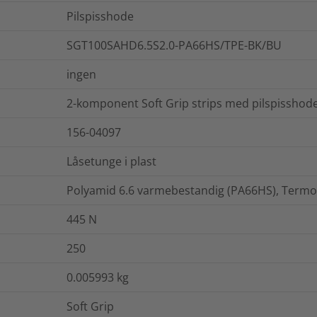
Pilspisshode
SGT100SAHD6.5S2.0-PA66HS/TPE-BK/BU
ingen
2-komponent Soft Grip strips med pilspisshode
156-04097
Låsetunge i plast
Polyamid 6.6 varmebestandig (PA66HS), Termop
445
N
250
0.005993
kg
Soft Grip