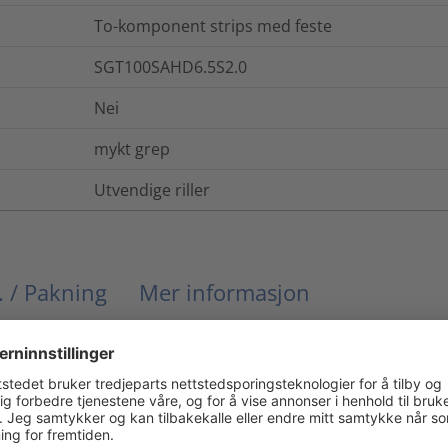
To-komponent strips med feste
SGT100SAHD6.5S2.0
Nei
mykt grep
Utvendige riller
. / Pakning
Mer informasjon
UL94 HB
3896-11-5
Nei