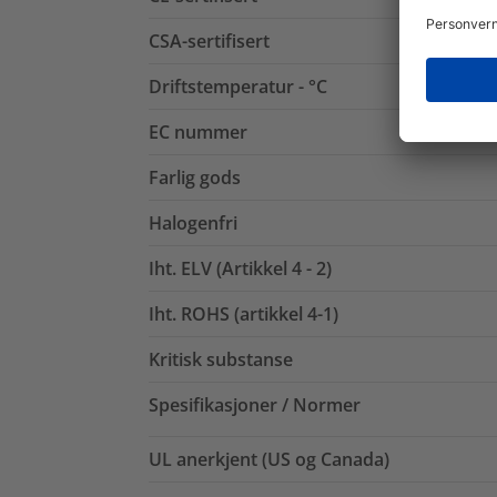
CSA-sertifisert
Driftstemperatur - °C
EC nummer
Farlig gods
Halogenfri
Iht. ELV (Artikkel 4 - 2)
Iht. ROHS (artikkel 4-1)
Kritisk substanse
Spesifikasjoner / Normer
UL anerkjent (US og Canada)