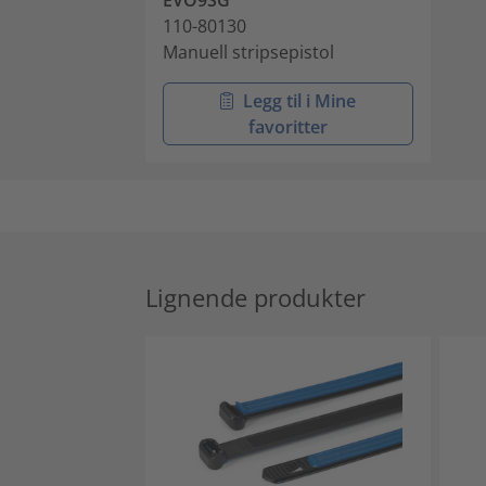
EVO9SG
110-80130
Manuell stripsepistol
Legg til i Mine
favoritter
Lignende produkter