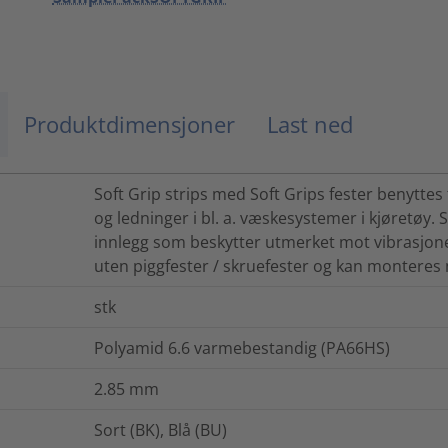
Produktdimensjoner
Last ned
Soft Grip strips med Soft Grips fester benyttes t
og ledninger i bl. a. væskesystemer i kjøretøy. 
innlegg som beskytter utmerket mot vibrasjone
uten piggfester / skruefester og kan monteres
stk
Polyamid 6.6 varmebestandig (PA66HS)
2.85
mm
Sort (BK), Blå (BU)