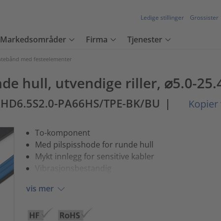
Ledige stillinger
Grossister
Markedsområder
Firma
Tjenester
tebånd med festeelementer
de hull, utvendige riller, ⌀5.0-25
AHD6.5S2.0-PA66HS/TPE-BK/BU
|
Kopier 
To-komponent
Med pilspisshode for runde hull
Mykt innlegg for sensitive kabler
Vibrasjonsbestandig
vis mer