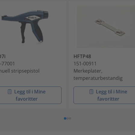
7i
HFTP48
-77001
151-00911
uell stripsepistol
Merkeplater,
temperaturbestandig
Legg til i Mine
Legg til i Mine
favoritter
favoritter