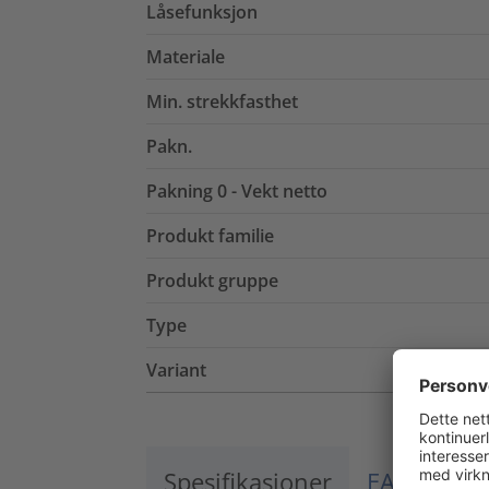
Låsefunksjon
Materiale
Min. strekkfasthet
Pakn.
Pakning 0 - Vekt netto
Produkt familie
Produkt gruppe
Type
Variant
Spesifikasjoner
EAN / El.nr