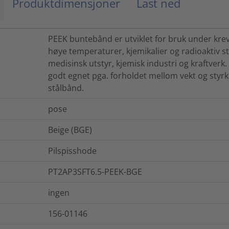
Produktdimensjoner
Last ned
PEEK buntebånd er utviklet for bruk under kr
høye temperaturer, kjemikalier og radioaktiv st
medisinsk utstyr, kjemisk industri og kraftverk
godt egnet pga. forholdet mellom vekt og styrke,
stålbånd.
pose
Beige (BGE)
Pilspisshode
PT2AP3SFT6.5-PEEK-BGE
ingen
156-01146