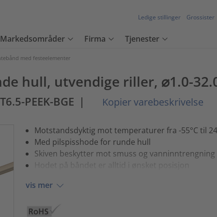
Ledige stillinger
Grossister
Markedsområder
Firma
Tjenester
tebånd med festeelementer
nde hull, utvendige riller, ⌀1.0-32
T6.5-PEEK-BGE
|
Kopier varebeskrivelse
Motstandsdyktig mot temperaturer fra -55°C til 2
Med pilspisshode for runde hull
Skiven beskytter mot smuss og vanninntrengning
Hodet på båndet er alltid i ønsket posisjon
vis mer