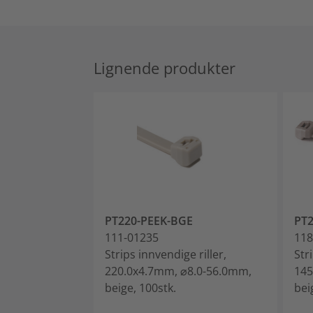
Lignende produkter
PT220-PEEK-BGE
PT
111-01235
118
Strips innvendige riller,
Str
220.0x4.7mm, ⌀8.0-56.0mm,
145
beige, 100stk.
bei