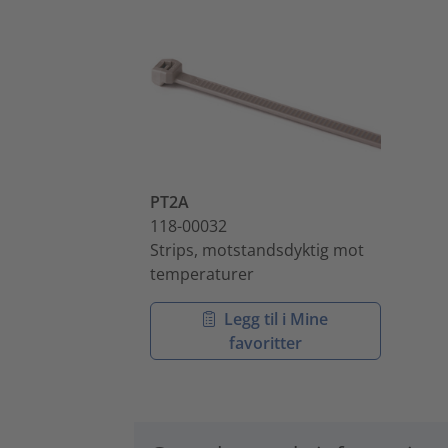
PT2A
118-00032
Strips, motstandsdyktig mot
temperaturer
Legg til i Mine
favoritter