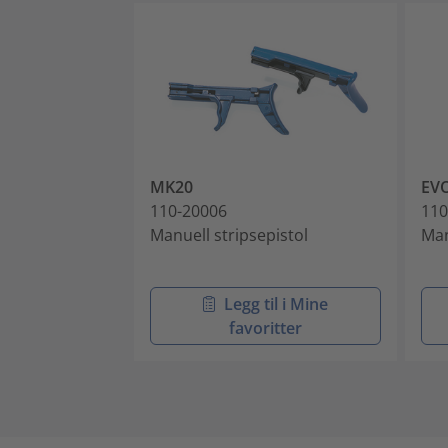
MK20
EVO
110-20006
110
Manuell stripsepistol
Man
Legg til i Mine
favoritter