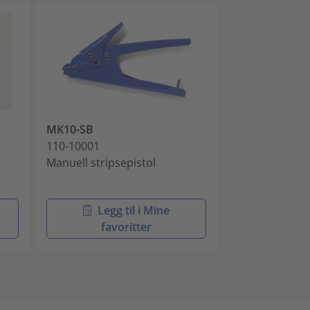
MK10-SB
EVO7iSP
110-10001
110-77002
Manuell stripsepistol
Manuell strips
Legg til i Mine
Legg 
favoritter
favo