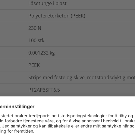
Låsetunge i plast
Polyetereterketon (PEEK)
230
N
100
stk.
0.001232
kg
PEEK
Strips med feste og skive, motstandsdyktig m
PT2AP3SFT6.5
Utvendige riller
. / Pakning
Mer informasjon