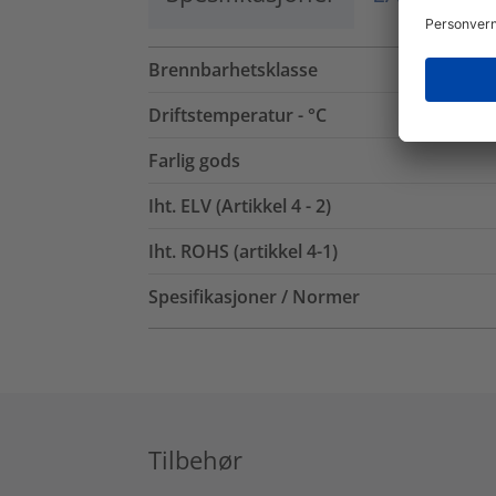
Brennbarhetsklasse
Driftstemperatur - °C
Farlig gods
Iht. ELV (Artikkel 4 - 2)
Iht. ROHS (artikkel 4-1)
Spesifikasjoner / Normer
Tilbehør