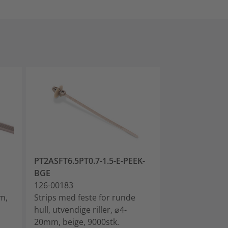
PT2ASFT6.5PT0.7-1.5-E-PEEK-
HFTP48-PEEK
BGE
151-00911
126-00183
Merkeskilt, la
m,
Strips med feste for runde
beige, pose=25
hull, utvendige riller, ⌀4-
- motstandsdy
20mm, beige, 9000stk.
temperaturer