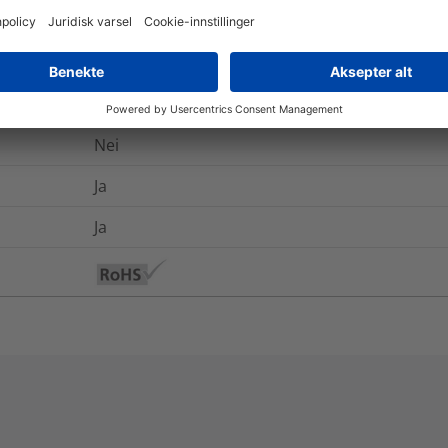
UL94 V0 (3 mm)
-55 °C til +240 °C
Nei
Ja
Ja