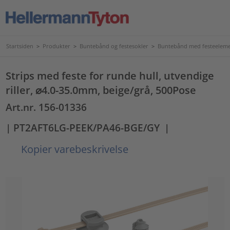
Startsiden
>
Produkter
>
Buntebånd og festesokler
>
Buntebånd med festeelem
Strips med feste for runde hull, utvendige
riller, ⌀4.0-35.0mm, beige/grå, 500Pose
Art.nr. 156-01336
| PT2AFT6LG-PEEK/PA46-BGE/GY
|
Kopier varebeskrivelse