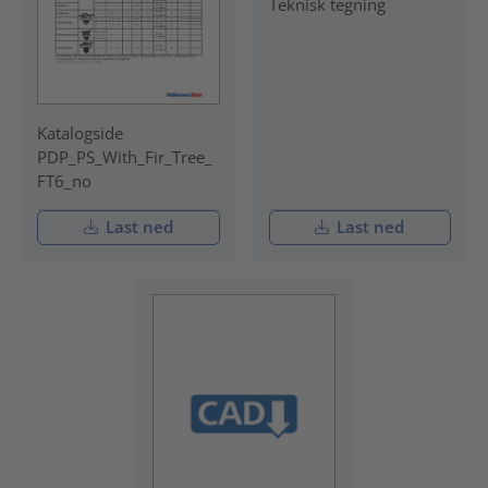
Teknisk tegning
Katalogside
PDP_PS_With_Fir_Tree_
FT6_no
Last ned
Last ned