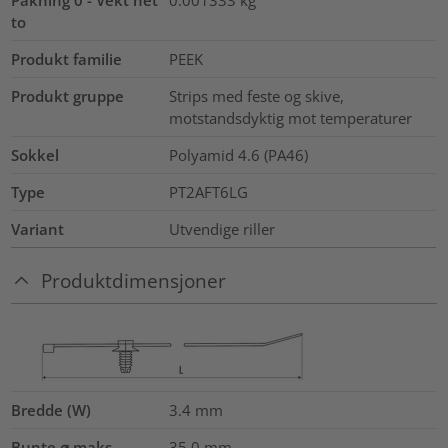
to
Produkt familie
PEEK
Produkt gruppe
Strips med feste og skive,
motstandsdyktig mot temperaturer
Sokkel
Polyamid 4.6 (PA46)
Type
PT2AFT6LG
Variant
Utvendige riller
Produktdimensjoner
Bredde (W)
3.4
mm
Bunte ⌀ maks
35.0
mm