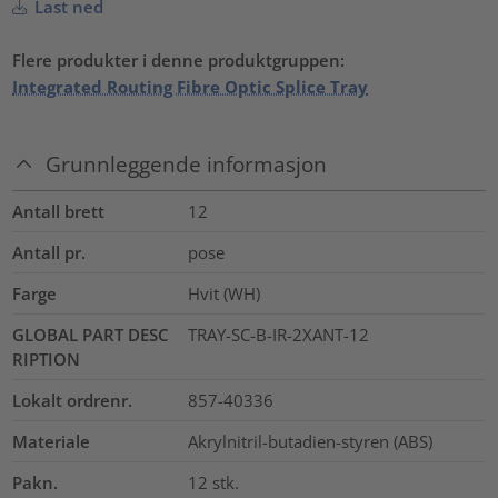
Last ned
Flere produkter i denne produktgruppen:
Integrated Routing Fibre Optic Splice Tray
Grunnleggende informasjon
Antall brett
12
Antall pr.
pose
Farge
Hvit (WH)
GLOBAL PART DESC
TRAY-SC-B-IR-2XANT-12
RIPTION
Lokalt ordrenr.
857-40336
Materiale
Akrylnitril-butadien-styren (ABS)
Pakn.
12
stk.