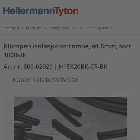
Startsiden
>
Produkter
>
Krympeprodukter
>
Slanger og hylser
Kloropen isolasjonsstrømpe, ⌀1.5mm, sort,
1000stk
Art.nr. 600-02929
| H15X20BK-CR-BK
|
Kopier varebeskrivelse