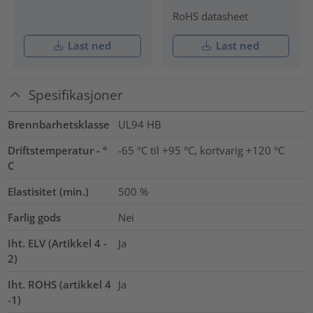
RoHS datasheet
Last ned
Last ned
Spesifikasjoner
Brennbarhetsklasse
UL94 HB
Driftstemperatur - °
-65 °C til +95 °C, kortvarig +120 °C
C
Elastisitet (min.)
500
%
Farlig gods
Nei
Iht. ELV (Artikkel 4 -
Ja
2)
Iht. ROHS (artikkel 4
Ja
-1)