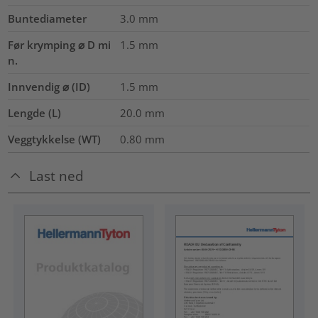
Buntediameter
3.0
mm
Før krymping ⌀ D mi
1.5
mm
n.
Innvendig ⌀ (ID)
1.5
mm
Lengde (L)
20.0
mm
Veggtykkelse (WT)
0.80
mm
Last ned