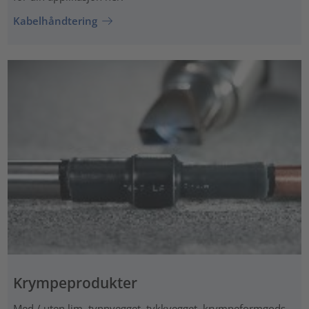
Kabelhåndtering
Krympeprodukter
Med / uten lim, tynnvegget, tykkvegget, krympeformgods,