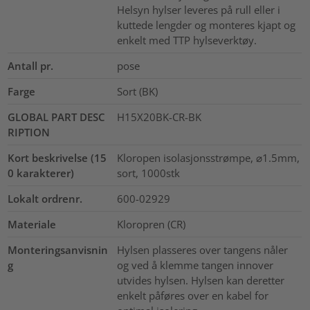
Helsyn hylser leveres på rull eller i
kuttede lengder og monteres kjapt og
enkelt med TTP hylseverktøy.
Antall pr.
pose
Farge
Sort (BK)
GLOBAL PART DESC
H15X20BK-CR-BK
RIPTION
Kort beskrivelse (15
Kloropen isolasjonsstrømpe, ⌀1.5mm,
0 karakterer)
sort, 1000stk
Lokalt ordrenr.
600-02929
Materiale
Kloropren (CR)
Monteringsanvisnin
Hylsen plasseres over tangens nåler
g
og ved å klemme tangen innover
utvides hylsen. Hylsen kan deretter
enkelt påføres over en kabel for