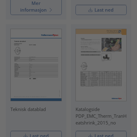
Mer
informasjon
Last ned
Teknisk datablad
Katalogside
PDP_EMC_Therm_TranH
eatshrink_2015_no
Last ned
Last ned