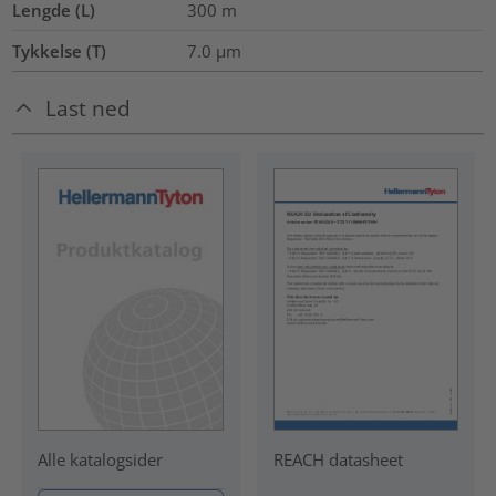
Lengde (L)
300
m
Tykkelse (T)
7.0
µm
Last ned
REACH datasheet
Alle katalogsider