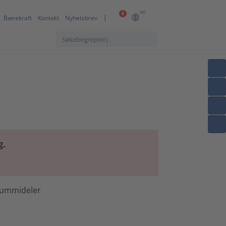
NO
0
Bærekraft
Kontakt
Nyhetsbrev
g.
gummideler