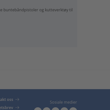
e buntebåndpistoler og kutteverktøy til
akt oss
Sosiale medier
tsbrev