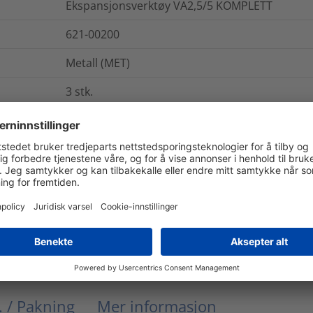
Ekspansjonsverktøy VA2,5/5 KOMPLETT
621-00200
Metall (MET)
3
stk.
0.311298
kg
VA
Ekspansjonsverktøy for hylser og gjennomføri
VA2.5/5
Ja
. / Pakning
Mer informasjon