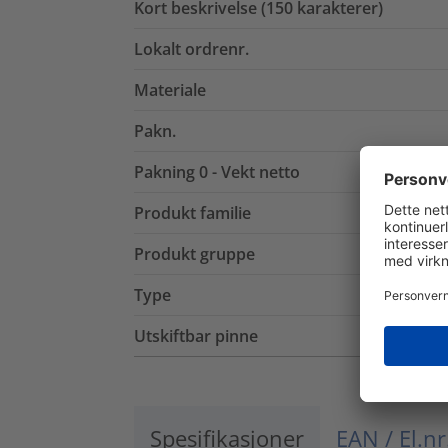
Kort beskrivelse (150 karakterer)
Lokalt ordrenr.
Materiale
Pakn.
Pakning 0 - Vekt netto
Produkt familie
Produkt gruppe
Type
Utskiftbar pinne
Spesifikasjoner
EAN / El.nr