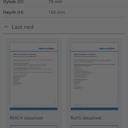
Dybde (D)
79
mm
Høyde (H)
160
mm
Last ned
REACH datasheet
RoHS datasheet