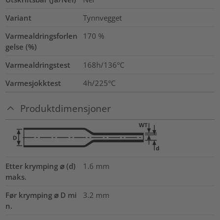
Variant
Tynnvegget
Varmealdringsforlen
170
%
gelse (%)
Varmealdringstest
168h/136°C
Varmesjokktest
4h/225°C
Produktdimensjoner
Etter krymping ⌀ (d)
1.6
mm
maks.
Før krymping ⌀ D mi
3.2
mm
n.