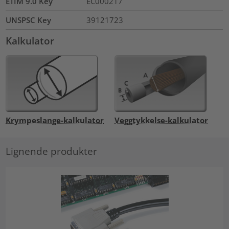
ETIM 9.0 Key
EC000217
UNSPSC Key
39121723
Kalkulator
Krympeslange-kalkulator
Veggtykkelse-kalkulator
Lignende produkter