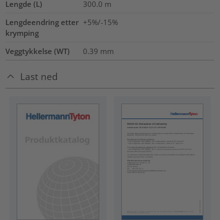
Lengde (L)
300.0
m
Lengdeendring etter
+5%/-15%
krymping
Veggtykkelse (WT)
0.39
mm
Last ned