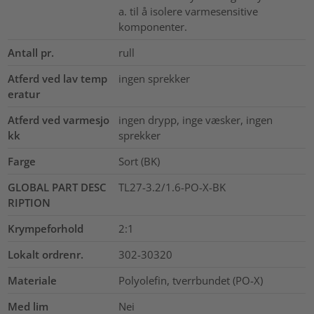
a. til å isolere varmesensitive
komponenter.
Antall pr.
rull
Atferd ved lav temp
ingen sprekker
eratur
Atferd ved varmesjo
ingen drypp, inge væsker, ingen
kk
sprekker
Farge
Sort (BK)
GLOBAL PART DESC
TL27-3.2/1.6-PO-X-BK
RIPTION
Krympeforhold
2:1
Lokalt ordrenr.
302-30320
Materiale
Polyolefin, tverrbundet (PO-X)
Med lim
Nei