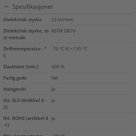
Spesifikasjoner
Dielektrisk styrke
23
kV/mm
Dielektrisk styrke, te
ASTM D876
st metode
Driftstemperatur - °
-70 °C til +135 °C
C
Elastisitet (min.)
400
%
Farlig gods
Nei
Halogenfri
Ja
Iht. ELV (Artikkel 4 -
Ja
2)
Iht. ROHS (artikkel 4
Ja
-1)
Min. krympetemp. -
+90 °C