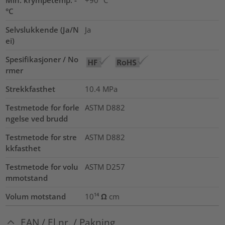
°C
Selvslukkende (Ja/N
Ja
ei)
Spesifikasjoner / No
rmer
Strekkfasthet
10.4
MPa
Testmetode for forle
ASTM D882
ngelse ved brudd
Testmetode for stre
ASTM D882
kkfasthet
Testmetode for volu
ASTM D257
mmotstand
Volum motstand
10¹⁴ Ω cm
EAN / El.nr. / Pakning