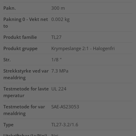
Pakn.
300
m
Pakning 0 - Vekt net
0.002
kg
to
Produkt familie
TL27
Produkt gruppe
Krympeslange 2:1 - Halogenfri
Str.
1/8
"
Strekkstyrke ved var
7.3
MPa
mealdring
Testmetode for lavte
UL 224
mperatur
Testmetode for var
SAE-AS23053
mealdring
Type
TL27-3.2/1.6
Utskriftsbar (Ja/Nei)
Nei