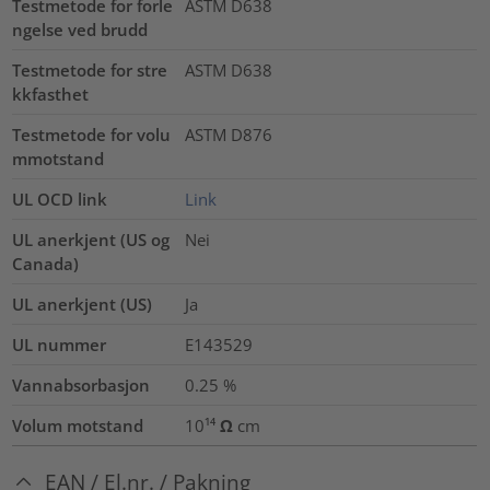
Testmetode for forle
ASTM D638
ngelse ved brudd
Testmetode for stre
ASTM D638
kkfasthet
Testmetode for volu
ASTM D876
mmotstand
UL OCD link
Link
UL anerkjent (US og
Nei
Canada)
UL anerkjent (US)
Ja
UL nummer
E143529
Vannabsorbasjon
0.25
%
Volum motstand
10¹⁴ Ω cm
EAN / El.nr. / Pakning