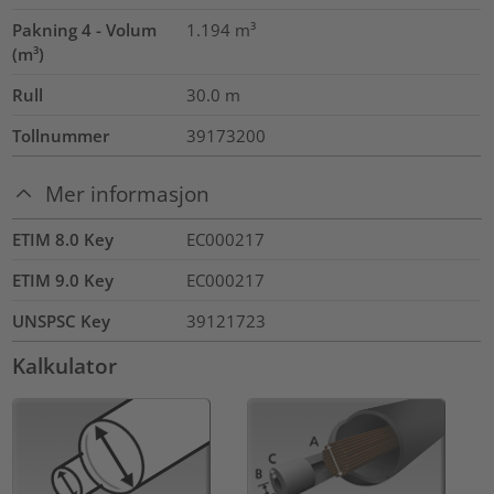
Pakning 4 - Volum
1.194
m³
(m³)
Rull
30.0
m
Tollnummer
39173200
Mer informasjon
ETIM 8.0 Key
EC000217
ETIM 9.0 Key
EC000217
UNSPSC Key
39121723
Kalkulator