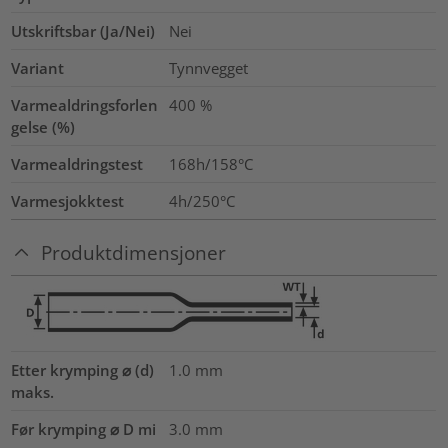
Utskriftsbar (Ja/Nei)
Nei
Variant
Tynnvegget
Varmealdringsforlen
400
%
gelse (%)
Varmealdringstest
168h/158°C
Varmesjokktest
4h/250°C
Produktdimensjoner
Etter krymping ⌀ (d)
1.0
mm
maks.
Før krymping ⌀ D mi
3.0
mm