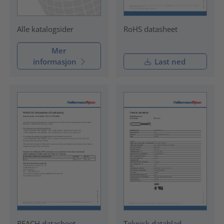
RoHS datasheet
Alle katalogsider
Mer
informasjon
Last ned
REACH datasheet
Teknisk datablad