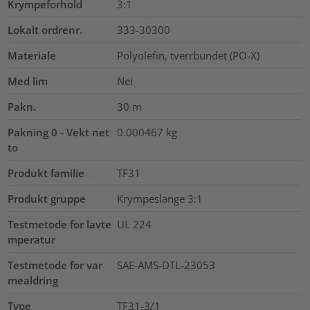
Krympeforhold
3:1
Lokalt ordrenr.
333-30300
Materiale
Polyolefin, tverrbundet (PO-X)
Med lim
Nei
Pakn.
30
m
Pakning 0 - Vekt net
0.000467
kg
to
Produkt familie
TF31
Produkt gruppe
Krympeslange 3:1
Testmetode for lavte
UL 224
mperatur
Testmetode for var
SAE-AMS-DTL-23053
mealdring
Type
TF31-3/1