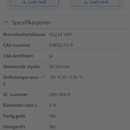
Last ned
Last ned
Spesifikasjoner
Brennbarhetsklasse
UL224 VW1
CAS nummer
84852-53-9
CSA-sertifisert
Ja
Dielektrisk styrke
30
kV/mm
Driftstemperatur - °
-55 °C til +135 °C
C
EC nummer
284-366-9
Elastisitet (min.)
4
%
Farlig gods
Nei
Halogenfri
Nei