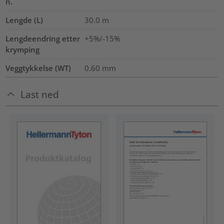
n.
Lengde (L)
30.0
m
Lengdeendring etter
+5%/-15%
krymping
Veggtykkelse (WT)
0.60
mm
Last ned