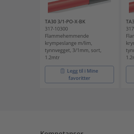
TA30 3/1-PO-X-BK
TA3
317-10300
317
Flammehemmende
Fl
krympeslange m/lim,
kry
tynnvegget, 3/1mm, sort,
tyn
1.2mtr
1.2
Legg til i Mine
favoritter
Kompetanser