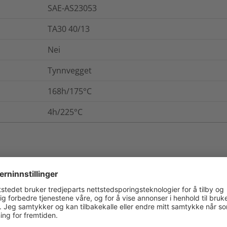
SAE-AS23053
TA30 40/13
Nei
Tynnvegget
168h/175°C
4h/225°C
. / Pakning
Mer informasjon
ASTM D2671 B
11.8
kV/mm