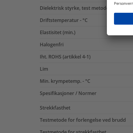
Dielektrisk styrke, test metode
Driftstemperatur - °C
Elastisitet (min.)
Halogenfri
Iht. ROHS (artikkel 4-1)
Lim
Min. krympetemp. - °C
Spesifikasjoner / Normer
Strekkfasthet
Testmetode for forlengelse ved brudd
Testmetode for strekkfasthet