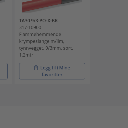
TA30 9/3-PO-X-BK
TA30 12/4-PO
317-10900
317-31200
Flammehemmende
Flammehemm
krympeslange m/lim,
krympeslange 
tynnvegget, 9/3mm, sort,
tynnvegget, 1
1.2mtr
1.2mtr
Legg til i Mine
Legg 
favoritter
favo