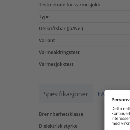
Testmetode for varmesjokk
Type
Utskriftsbar (Ja/Nei)
Variant
Varmealdringstest
Varmesjokktest
Spesifikasjoner
EAN / El.nr
Brennbarhetsklasse
Dielektrisk styrke