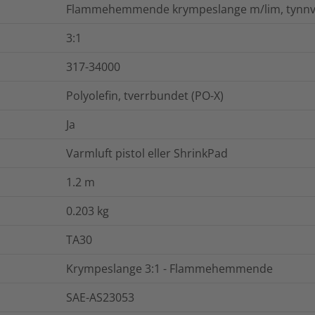
Flammehemmende krympeslange m/lim, tynnve
3:1
317-34000
Polyolefin, tverrbundet (PO-X)
Ja
Varmluft pistol eller ShrinkPad
1.2
m
0.203
kg
TA30
Krympeslange 3:1 - Flammehemmende
SAE-AS23053