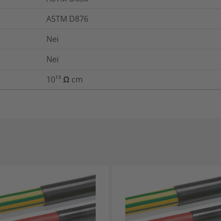
ASTM D876
Nei
Nei
10¹³ Ω cm