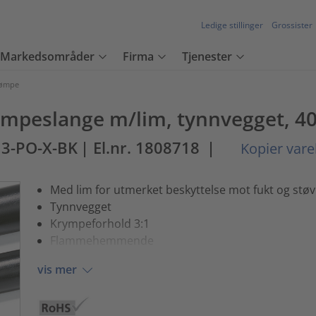
Ledige stillinger
Grossister
Markedsområder
Firma
Tjenester
rømpe
eslange m/lim, tynnvegget, 40/
13-PO-X-BK
| El.nr. 1808718
|
Kopier vare
Med lim for utmerket beskyttelse mot fukt og støv
Tynnvegget
Krympeforhold 3:1
Flammehemmende
vis mer