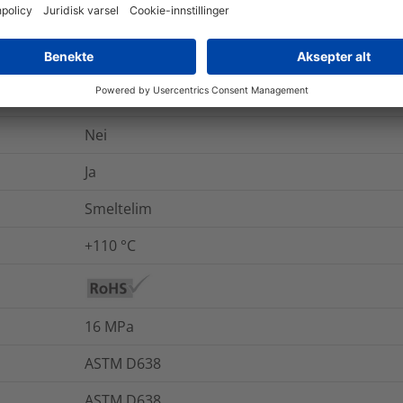
ASTM D2671
-55 °C til +110 °C (kun yttervegg)
350
%
Nei
Ja
Smeltelim
+110 °C
16
MPa
ASTM D638
ASTM D638