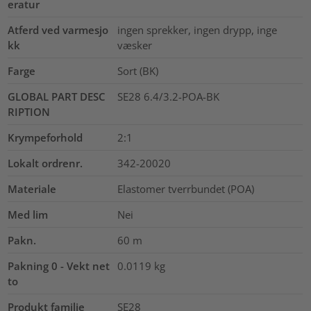
eratur
Atferd ved varmesjo
ingen sprekker, ingen drypp, inge
kk
væsker
Farge
Sort (BK)
GLOBAL PART DESC
SE28 6.4/3.2-POA-BK
RIPTION
Krympeforhold
2:1
Lokalt ordrenr.
342-20020
Materiale
Elastomer tverrbundet (POA)
Med lim
Nei
Pakn.
60
m
Pakning 0 - Vekt net
0.0119
kg
to
Produkt familie
SE28