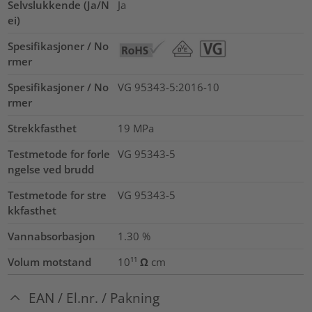
Selvslukkende (Ja/N
Ja
ei)
Spesifikasjoner / No
rmer
Spesifikasjoner / No
VG 95343-5:2016-10
rmer
Strekkfasthet
19
MPa
Testmetode for forle
VG 95343-5
ngelse ved brudd
Testmetode for stre
VG 95343-5
kkfasthet
Vannabsorbasjon
1.30
%
Volum motstand
10¹¹ Ω cm
EAN / El.nr. / Pakning