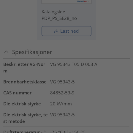
Katalogside
PDP_PS_SE28_no
Last ned
Spesifikasjoner
Beskr. etter VG-Nor
VG 95343 T05 D 003 A
m
Brennbarhetsklasse
VG 95343-5
CAS nummer
84852-53-9
Dielektrisk styrke
20
kV/mm
Dielektrisk styrke, te
VG 95343-5
st metode
Driftstemperatur - °
-75 °C til +150 °C