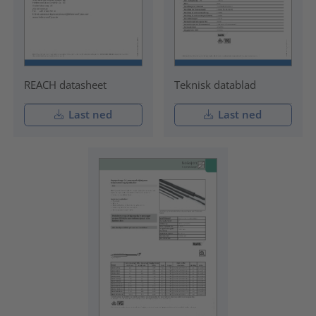
REACH datasheet
Teknisk datablad
Last ned
Last ned