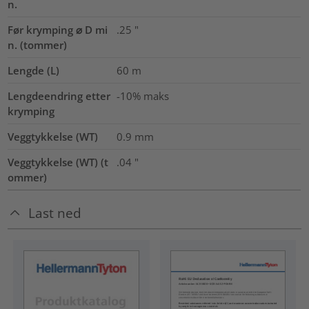
n.
Før krymping ⌀ D mi
.25
"
n. (tommer)
Lengde (L)
60
m
Lengdeendring etter
-10% maks
krymping
Veggtykkelse (WT)
0.9
mm
Veggtykkelse (WT) (t
.04
"
ommer)
Last ned