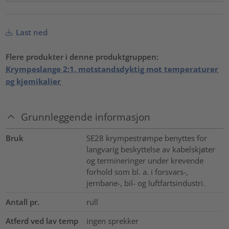
Last ned
Flere produkter i denne produktgruppen:
Krympeslange 2:1, motstandsdyktig mot temperaturer
og kjemikalier
Grunnleggende informasjon
Bruk
SE28 krympestrømpe benyttes for
langvarig beskyttelse av kabelskjøter
og termineringer under krevende
forhold som bl. a. i forsvars-,
jernbane-, bil- og luftfartsindustri.
Antall pr.
rull
Atferd ved lav temp
ingen sprekker