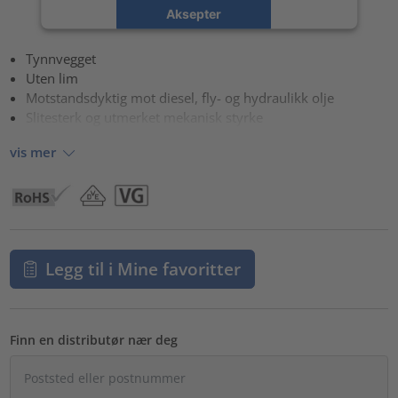
Aksepter
powered by
Usercentrics Consent Management Platform
Tynnvegget
Uten lim
Motstandsdyktig mot diesel, fly- og hydraulikk olje
Slitesterk og utmerket mekanisk styrke
vis mer
Legg til i Mine favoritter
Finn en distributør nær deg