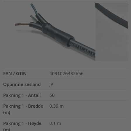
EAN / GTIN
4031026432656
Opprinnelsesland
JP
Pakning 1 - Antall
60
Pakning 1 - Bredde
0.39
m
(m)
Pakning 1 - Høyde
0.1
m
(m)