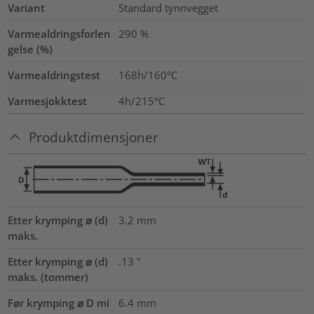
Variant
Standard tynnvegget
Varmealdringsforlen
290
%
gelse (%)
Varmealdringstest
168h/160°C
Varmesjokktest
4h/215°C
Produktdimensjoner
Etter krymping ⌀ (d)
3.2
mm
maks.
Etter krymping ⌀ (d)
.13
"
maks. (tommer)
Før krymping ⌀ D mi
6.4
mm