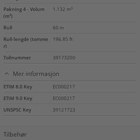
Pakning 4 - Volum
1.132
m³
(m³)
Rull
60
m
Rull-lengde (tomme
196.85
ft
r)
Tollnummer
39173200
Mer informasjon
ETIM 8.0 Key
EC000217
ETIM 9.0 Key
EC000217
UNSPSC Key
39121723
Tilbehør