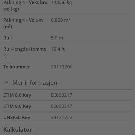
Pakning 4 - Vekt bru
148.56
kg
tto (kg)
Pakning 4 - Volum
0.868
m³
(m³)
Rull
5.0
m
Rull-lengde (tomme
16.4
ft
r)
Tollnummer
39173200
Mer informasjon
ETIM 8.0 Key
EC000217
ETIM 9.0 Key
EC000217
UNSPSC Key
39121723
Kalkulator