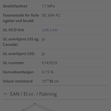
Strekkfasthet
17
MPa
Testmetode for forle
IEC 684 P2
ngelse ved brudd
UL OCD link
Link
Link
UL anerkjent (US og
Ja
Canada)
UL anerkjent (US)
Ja
UL nummer
E143529
Vannabsorbasjon
0.15
%
Volum motstand
10¹⁴ Ω cm
EAN / El.nr. / Pakning