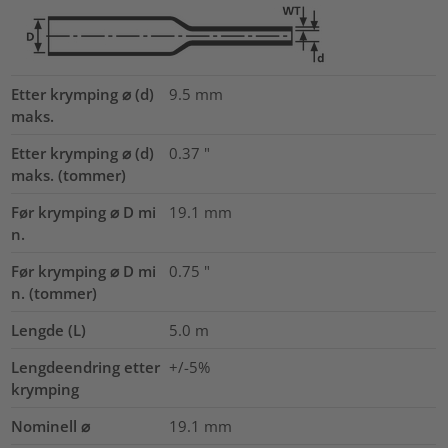
Etter krymping ⌀ (d)
9.5
mm
maks.
Etter krymping ⌀ (d)
0.37
"
maks. (tommer)
Før krymping ⌀ D mi
19.1
mm
n.
Før krymping ⌀ D mi
0.75
"
n. (tommer)
Lengde (L)
5.0
m
Lengdeendring etter
+/-5%
krymping
Nominell ⌀
19.1
mm