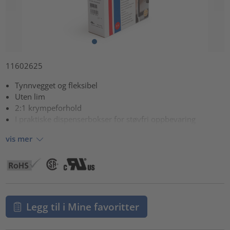
11602625
Tynnvegget og fleksibel
Uten lim
2:1 krympeforhold
I praktiske dispenserbokser for støvfri oppbevaring
vis mer
Legg til i Mine favoritter