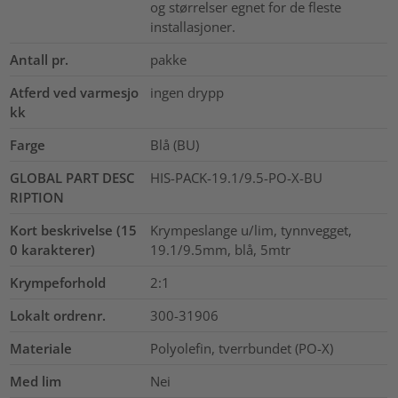
og størrelser egnet for de fleste
installasjoner.
Antall pr.
pakke
Atferd ved varmesjo
ingen drypp
kk
Farge
Blå (BU)
GLOBAL PART DESC
HIS-PACK-19.1/9.5-PO-X-BU
RIPTION
Kort beskrivelse (15
Krympeslange u/lim, tynnvegget,
0 karakterer)
19.1/9.5mm, blå, 5mtr
Krympeforhold
2:1
Lokalt ordrenr.
300-31906
Materiale
Polyolefin, tverrbundet (PO-X)
Med lim
Nei