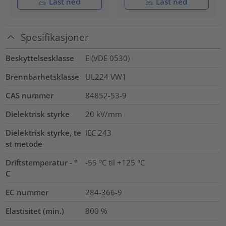
Last ned
Last ned
Spesifikasjoner
Beskyttelsesklasse
E (VDE 0530)
Brennbarhetsklasse
UL224 VW1
CAS nummer
84852-53-9
Dielektrisk styrke
20
kV/mm
Dielektrisk styrke, te
IEC 243
st metode
Driftstemperatur - °
-55 °C til +125 °C
C
EC nummer
284-366-9
Elastisitet (min.)
800
%