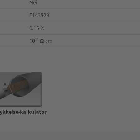
Nei
E143529
0.15
%
10¹⁴ Ω cm
ykkelse-kalkulator