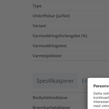
Type
Utskriftsbar (Ja/Nei)
Variant
Varmealdringsforlengelse (%)
Varmealdringstest
Varmesjokktest
Spesifikasjoner
EAN / El.nr
Beskyttelsesklasse
Brennbarhetsklasse