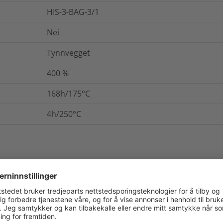
HIS-3-BAG-3/1
Nei
Tynnvegget
400
%
168h/175°C
4h/250°C
. / Pakning
Mer informasjon
B (VDE 0530)
UL224 VW1