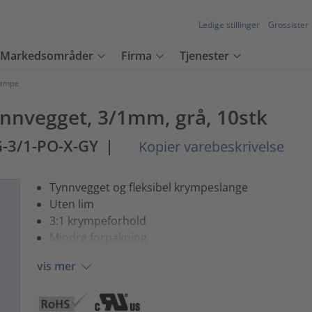
Ledige stillinger
Grossister
Markedsområder
Firma
Tjenester
rømpe
nnvegget, 3/1mm, grå, 10stk
G-3/1-PO-X-GY
|
Kopier varebeskrivelse
Tynnvegget og fleksibel krympeslange
Uten lim
3:1 krympeforhold
Mindre forpakning
vis mer