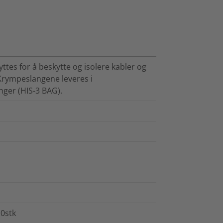
tes for å beskytte og isolere kabler og
 Krympeslangene leveres i
nger (HIS-3 BAG).
10stk