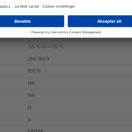
84852-53-9
32
kV/mm
IEC 60243
-55 °C til +135 °C
284-366-9
800
%
Nei
Nei
Ja
Ja
DBDPE