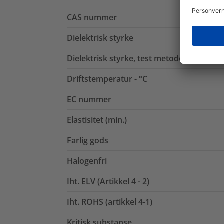
CAS nummer
Dielektrisk styrke
Dielektrisk styrke, test metode
Driftstemperatur - °C
EC nummer
Elastisitet (min.)
Farlig gods
Halogenfri
Iht. ELV (Artikkel 4 - 2)
Iht. ROHS (artikkel 4-1)
Kritisk substanse