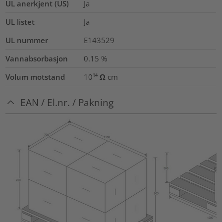
UL anerkjent (US)
Ja
UL listet
Ja
UL nummer
E143529
Vannabsorbasjon
0.15
%
Volum motstand
10¹⁴ Ω cm
EAN / El.nr. / Pakning