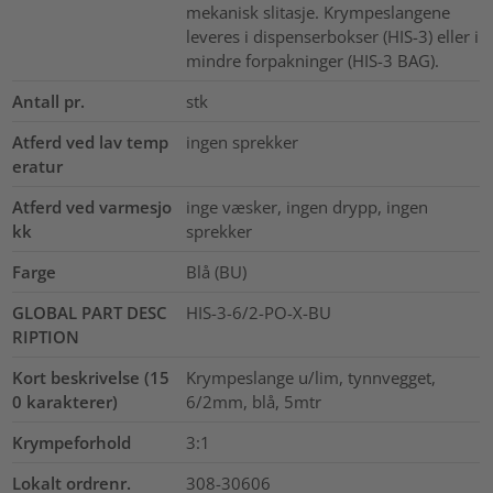
mekanisk slitasje. Krympeslangene
leveres i dispenserbokser (HIS-3) eller i
mindre forpakninger (HIS-3 BAG).
Antall pr.
stk
Atferd ved lav temp
ingen sprekker
eratur
Atferd ved varmesjo
inge væsker, ingen drypp, ingen
kk
sprekker
Farge
Blå (BU)
GLOBAL PART DESC
HIS-3-6/2-PO-X-BU
RIPTION
Kort beskrivelse (15
Krympeslange u/lim, tynnvegget,
0 karakterer)
6/2mm, blå, 5mtr
Krympeforhold
3:1
Lokalt ordrenr.
308-30606