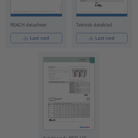
REACH datasheet
Teknisk datablad
Last ned
Last ned
Katalogside PDP_HIS-