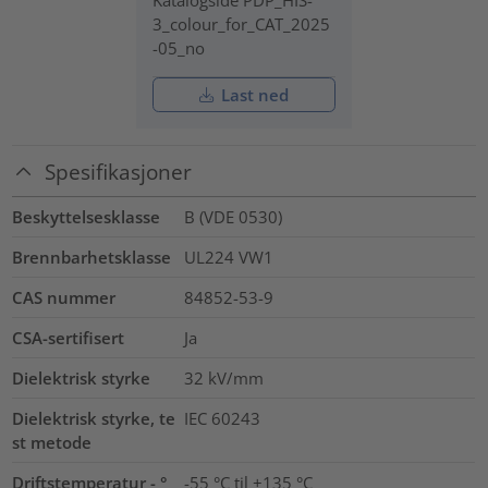
3_colour_for_CAT_2025
-05_no
Last ned
Spesifikasjoner
Beskyttelsesklasse
B (VDE 0530)
Brennbarhetsklasse
UL224 VW1
CAS nummer
84852-53-9
CSA-sertifisert
Ja
Dielektrisk styrke
32
kV/mm
Dielektrisk styrke, te
IEC 60243
st metode
Driftstemperatur - °
-55 °C til +135 °C