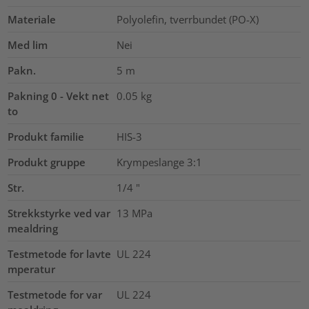
Materiale
Polyolefin, tverrbundet (PO-X)
Med lim
Nei
Pakn.
5
m
Pakning 0 - Vekt net
0.05
kg
to
Produkt familie
HIS-3
Produkt gruppe
Krympeslange 3:1
Str.
1/4
"
Strekkstyrke ved var
13
MPa
mealdring
Testmetode for lavte
UL 224
mperatur
Testmetode for var
UL 224