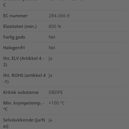
C
EC nummer
284-366-9
Elastisitet (min.)
800
%
Farlig gods
Nei
Halogenfri
Nei
Iht. ELV (Artikkel 4 -
Ja
2)
Iht. ROHS (artikkel 4
Ja
-1)
Kritisk substanse
DBDPE
Min. krympetemp. -
+100 °C
°C
Selvslukkende (Ja/N
Ja
ei)