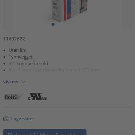
11602622
Uten lim
Tynnvegget
3:1 krympeforhold
Kun 7 størrelser dekker fra 1 mm til 20 mm
vis mer
Lagervare