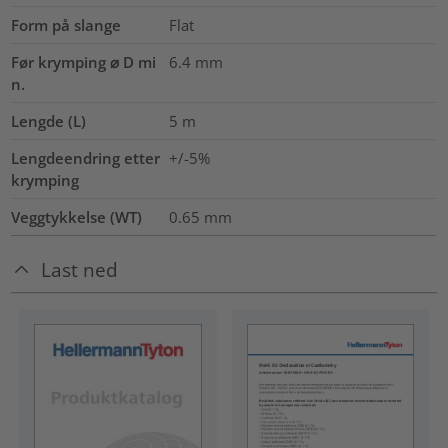
Form på slange
Flat
Før krymping ⌀ D mi
6.4
mm
n.
Lengde (L)
5
m
Lengdeendring etter
+/-5%
krymping
Veggtykkelse (WT)
0.65
mm
Last ned