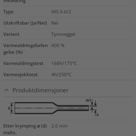
mealdring
Type
HIS-3-6/2
Utskriftsbar (Ja/Nei)
Nei
Variant
Tynnvegget
Varmealdringsforlen
400
%
gelse (%)
Varmealdringstest
168h/175°C
Varmesjokktest
4h/250°C
Produktdimensjoner
Etter krymping ⌀ (d)
2.0
mm
maks.