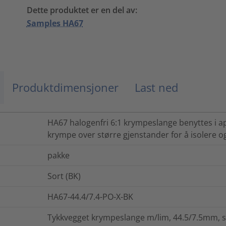
Dette produktet er en del av:
Samples HA67
Produktdimensjoner
Last ned
HA67 halogenfri 6:1 krympeslange benyttes i ap
krympe over større gjenstander for å isolere o
pakke
Sort (BK)
HA67-44.4/7.4-PO-X-BK
Tykkvegget krympeslange m/lim, 44.5/7.5mm, so