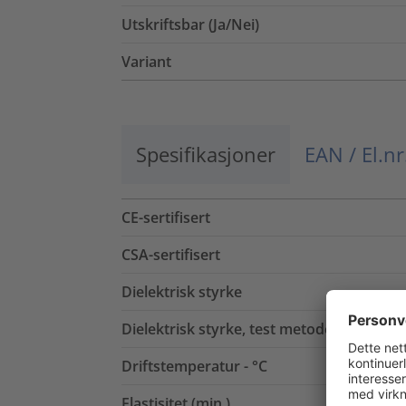
Utskriftsbar (Ja/Nei)
Variant
Spesifikasjoner
EAN / El.nr
CE-sertifisert
CSA-sertifisert
Dielektrisk styrke
Dielektrisk styrke, test metode
Driftstemperatur - °C
Elastisitet (min.)