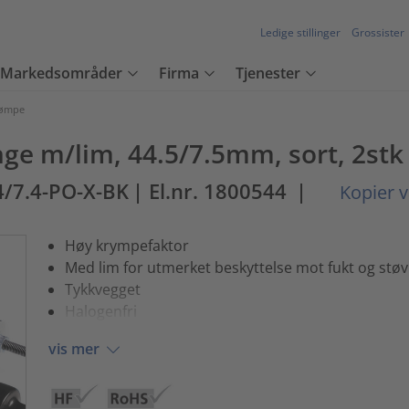
Ledige stillinger
Grossister
Markedsområder
Firma
Tjenester
rømpe
e m/lim, 44.5/7.5mm, sort, 2stk
4/7.4-PO-X-BK
| El.nr. 1800544
|
Kopier v
Høy krympefaktor
Med lim for utmerket beskyttelse mot fukt og støv
Tykkvegget
Halogenfri
vis mer