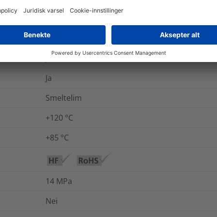
Nei
Ja
Ja
Ja
Smeltelim
+120 °C
+85 °C
14
MPa
Nei