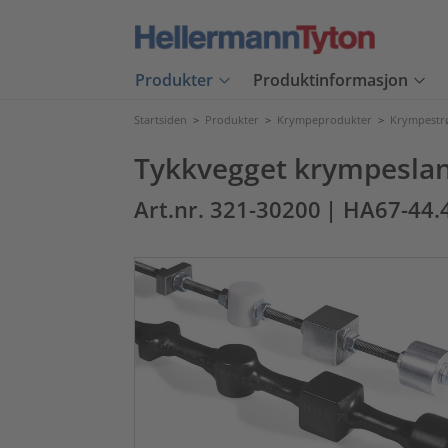
Produkter
Produktinformasjon
Startsiden
>
Produkter
>
Krympeprodukter
>
Krympest
Tykkvegget krympeslang
Art.nr. 321-30200
| HA67-44.