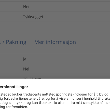
Nei
Tykkvegget
. / Pakning
Mer informasjon
Ja
Nei
20
kV/mm
IEC 243
-55 °C til +110 °C
400
%