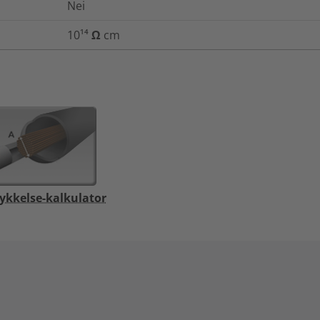
Nei
10¹⁴ Ω cm
ykkelse-kalkulator