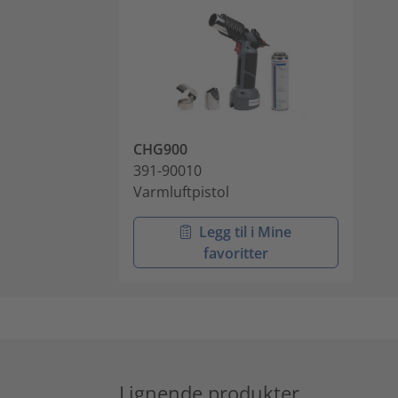
CHG900
391-90010
Varmluftpistol
Legg til i Mine
favoritter
Lignende produkter