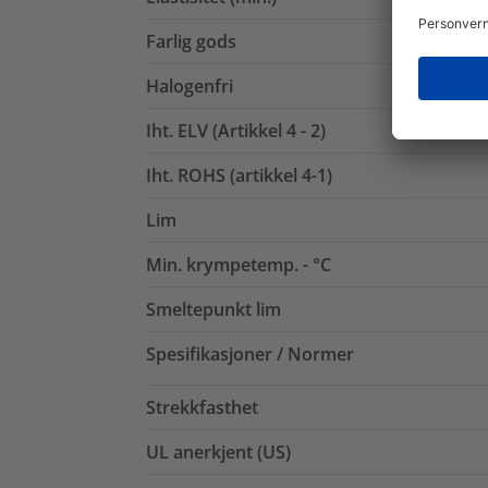
Farlig gods
Halogenfri
Iht. ELV (Artikkel 4 - 2)
Iht. ROHS (artikkel 4-1)
Lim
Min. krympetemp. - °C
Smeltepunkt lim
Spesifikasjoner / Normer
Strekkfasthet
UL anerkjent (US)