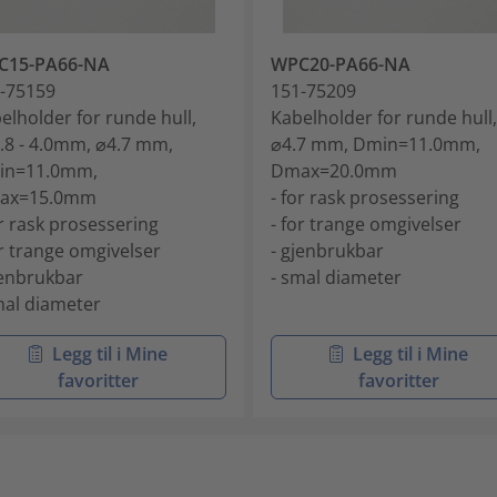
C15-PA66-NA
WPC20-PA66-NA
-75159
151-75209
elholder for runde hull,
Kabelholder for runde hull,
.8 - 4.0mm, ⌀4.7 mm,
⌀4.7 mm, Dmin=11.0mm,
in=11.0mm,
Dmax=20.0mm
ax=15.0mm
- for rask prosessering
or rask prosessering
- for trange omgivelser
or trange omgivelser
- gjenbrukbar
jenbrukbar
- smal diameter
mal diameter
Legg til i Mine
Legg til i Mine
favoritter
favoritter