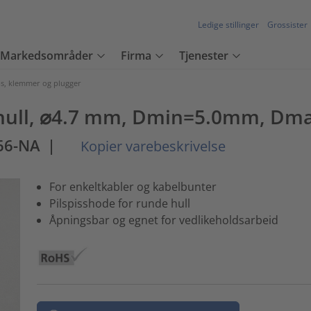
Ledige stillinger
Grossister
Markedsområder
Firma
Tjenester
ps, klemmer og plugger
e hull, ⌀4.7 mm, Dmin=5.0mm, D
66-NA
|
Kopier varebeskrivelse
For enkeltkabler og kabelbunter
Pilspisshode for runde hull
Åpningsbar og egnet for vedlikeholdsarbeid