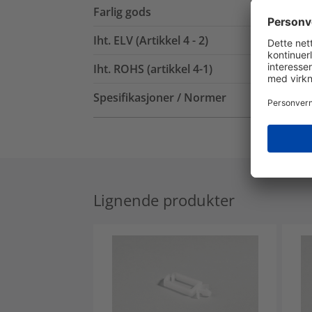
Farlig gods
Iht. ELV (Artikkel 4 - 2)
Iht. ROHS (artikkel 4-1)
Spesifikasjoner / Normer
Lignende produkter