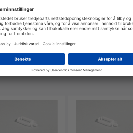
Nei
Ja
Ja