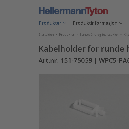
Produkter
Produktinformasjon
Startsiden
>
Produkter
>
Buntebånd og festesokler
>
Kli
Kabelholder for rund
Art.nr. 151-75059
| WPC5-PA