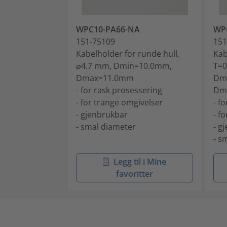
WPC10-PA66-NA
WP
151-75109
151
Kabelholder for runde hull,
Kab
⌀4.7 mm, Dmin=10.0mm,
T=0
Dmax=11.0mm
Dm
- for rask prosessering
Dm
- for trange omgivelser
- f
- gjenbrukbar
- f
- smal diameter
- g
- s
Legg til i Mine
favoritter