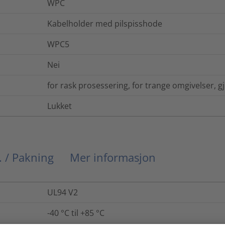
WPC
Kabelholder med pilspisshode
WPC5
Nei
for rask prosessering, for trange omgivelser, 
Lukket
. / Pakning
Mer informasjon
UL94 V2
-40 °C til +85 °C