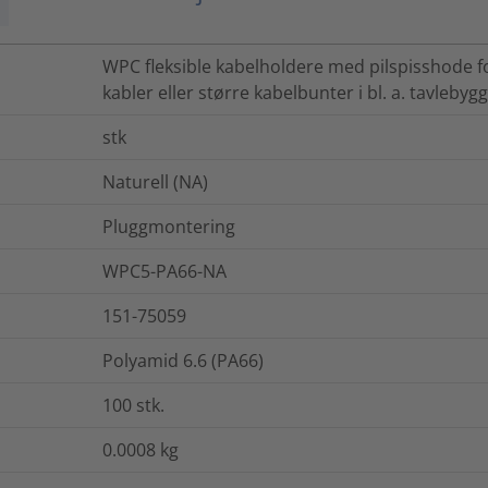
WPC fleksible kabelholdere med pilspisshode for
kabler eller større kabelbunter i bl. a. tavlebyg
stk
Naturell (NA)
Pluggmontering
WPC5-PA66-NA
151-75059
Polyamid 6.6 (PA66)
100
stk.
0.0008
kg