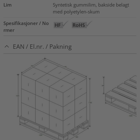
Lim
Syntetisk gummilim, bakside belagt
med polyetylen-skum
Spesifikasjoner / No
rmer
EAN / El.nr. / Pakning