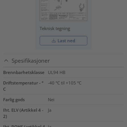
Teknisk tegning
Last ned
Spesifikasjoner
Brennbarhetsklasse
UL94 HB
Driftstemperatur - °
-40 °C til +105 °C
C
Farlig gods
Nei
Iht. ELV (Artikkel 4 -
Ja
2)
Iht. ROHS (artikkel 4
Ja