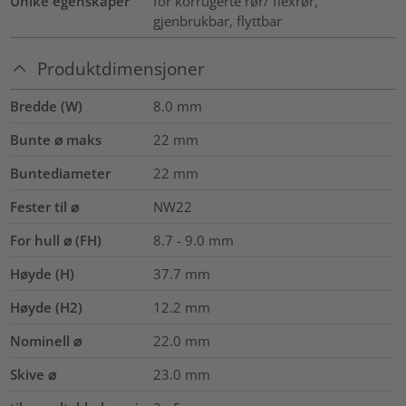
Unike egenskaper
for korrugerte rør/ flexrør,
gjenbrukbar, flyttbar
Produktdimensjoner
Bredde (W)
8.0
mm
Bunte ⌀ maks
22
mm
Buntediameter
22
mm
Fester til ⌀
NW22
For hull ⌀ (FH)
8.7 - 9.0 mm
Høyde (H)
37.7
mm
Høyde (H2)
12.2
mm
Nominell ⌀
22.0
mm
Skive ⌀
23.0
mm