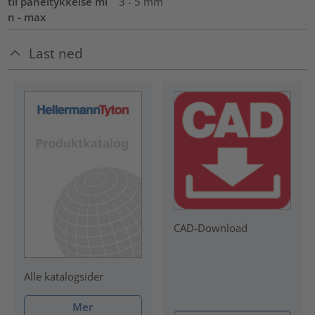
til paneltykkelse mi
3 - 5 mm
n - max
Last ned
CAD-Download
Alle katalogsider
Mer