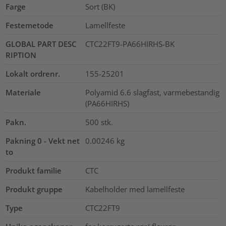
Farge
Sort (BK)
Festemetode
Lamellfeste
GLOBAL PART DESC
CTC22FT9-PA66HIRHS-BK
RIPTION
Lokalt ordrenr.
155-25201
Materiale
Polyamid 6.6 slagfast, varmebestandig
(PA66HIRHS)
Pakn.
500
stk.
Pakning 0 - Vekt net
0.00246
kg
to
Produkt familie
CTC
Produkt gruppe
Kabelholder med lamellfeste
Type
CTC22FT9