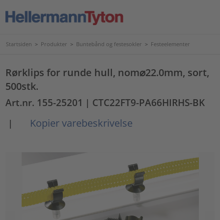
Startsiden
>
Produkter
>
Buntebånd og festesokler
>
Festeelementer
Rørklips for runde hull, nom⌀22.0mm, sort,
500stk.
Art.nr. 155-25201
| CTC22FT9-PA66HIRHS-BK
Kopier varebeskrivelse
|