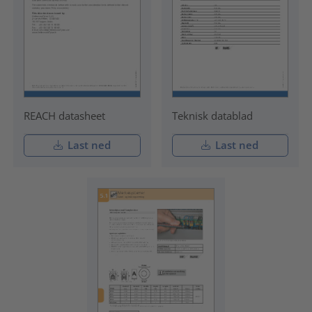
REACH datasheet
Teknisk datablad
Last ned
Last ned