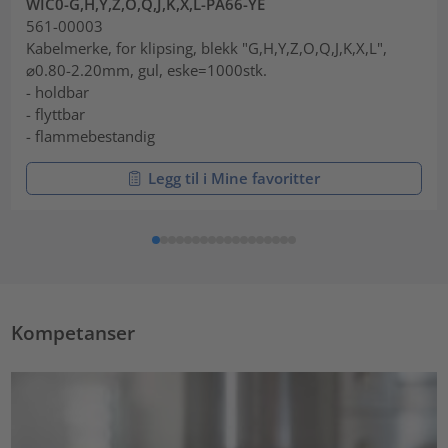
WIC0-G,H,Y,Z,O,Q,J,K,X,L-PA66-YE
561-00003
Kabelmerke, for klipsing, blekk "G,H,Y,Z,O,Q,J,K,X,L",
⌀0.80-2.20mm, gul, eske=1000stk.
- holdbar
- flyttbar
- flammebestandig
Legg til i Mine favoritter
Kompetanser