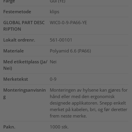
Farge
Gul (YE)
Festemetode
klips
GLOBAL PART DESC
WIC0-0-9-PA66-YE
RIPTION
Lokalt ordrenr.
561-00101
Materiale
Polyamid 6.6 (PA66)
Med etikettplass (Ja/
Nei
Nei)
Merketekst
0-9
Monteringsanvisnin
Monteringen av hylsene kan gjøres for
g
hånd eller med den ergonomisk
designede applikatoren. Snepp enkelt
merket på kabelen, bri, og før deretter
frem neste merke.
Pakn.
1000
stk.