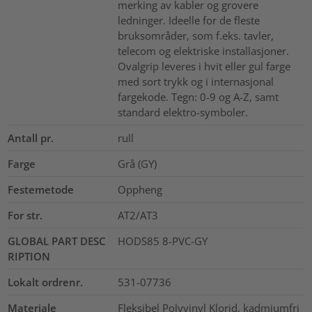
merking av kabler og grovere
ledninger. Ideelle for de fleste
bruksområder, som f.eks. tavler,
telecom og elektriske installasjoner.
Ovalgrip leveres i hvit eller gul farge
med sort trykk og i internasjonal
fargekode. Tegn: 0-9 og A-Z, samt
standard elektro-symboler.
Antall pr.
rull
Farge
Grå (GY)
Festemetode
Oppheng
For str.
AT2/AT3
GLOBAL PART DESC
HODS85 8-PVC-GY
RIPTION
Lokalt ordrenr.
531-07736
Materiale
Fleksibel Polyvinyl Klorid, kadmiumfri