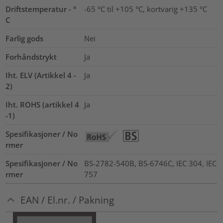
Driftstemperatur - °
-65 °C til +105 °C, kortvarig +135 °C
C
Farlig gods
Nei
Forhåndstrykt
Ja
Iht. ELV (Artikkel 4 -
Ja
2)
Iht. ROHS (artikkel 4
Ja
-1)
Spesifikasjoner / No
rmer
Spesifikasjoner / No
BS-2782-540B, BS-6746C, IEC 304, IEC
rmer
757
EAN / El.nr. / Pakning