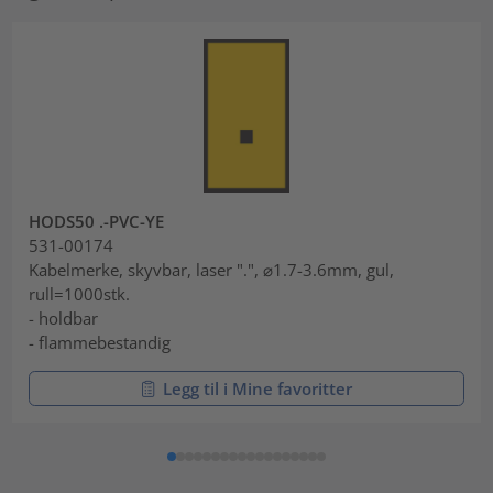
HODS50 .-PVC-YE
531-00174
Kabelmerke, skyvbar, laser ".", ⌀1.7-3.6mm, gul,
rull=1000stk.
- holdbar
- flammebestandig
Legg til i Mine favoritter