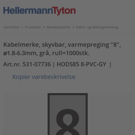
Startsiden
>
Produkter
>
Merkesystemer
>
Kabel- og ledningsmerking
Kabelmerke, skyvbar, varmepreging "8",
⌀1.8-6.3mm, grå, rull=1000stk.
Art.nr. 531-07736
| HODS85 8-PVC-GY
|
Kopier varebeskrivelse