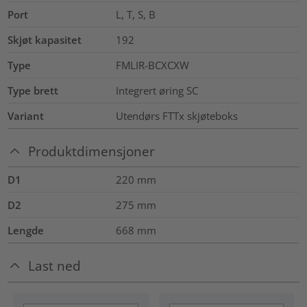
Port
L, T, S, B
Skjøt kapasitet
192
Type
FMLIR-BCXCXW
Type brett
Integrert øring SC
Variant
Utendørs FTTx skjøteboks
Produktdimensjoner
D1
220
mm
D2
275
mm
Lengde
668
mm
Last ned