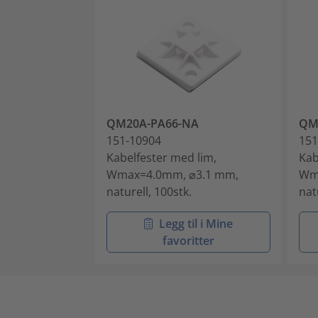
QM20A-PA66-NA
QM
151-10904
151
Kabelfester med lim,
Kab
Wmax=4.0mm, ⌀3.1 mm,
Wm
naturell, 100stk.
nat
Legg til i Mine
favoritter