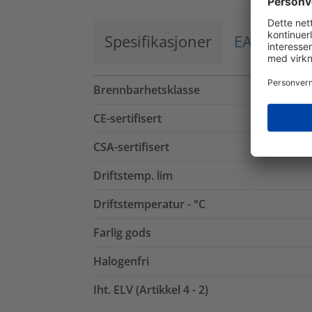
Spesifikasjoner
EAN / El.nr
Brennbarhetsklasse
CE-sertifisert
CSA-sertifisert
Driftstemp. lim
Driftstemperatur - °C
Farlig gods
Halogenfri
Iht. ELV (Artikkel 4 - 2)