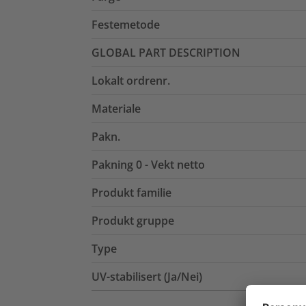
Festemetode
GLOBAL PART DESCRIPTION
Lokalt ordrenr.
Materiale
Pakn.
Pakning 0 - Vekt netto
Produkt familie
Produkt gruppe
Type
UV-stabilisert (Ja/Nei)