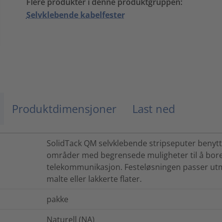
Flere produkter i denne produktgruppen:
Selvklebende kabelfester
Produktdimensjoner
Last ned
SolidTack QM selvklebende stripseputer benyttes
områder med begrensede muligheter til å bore h
telekommunikasjon. Festeløsningen passer utmer
malte eller lakkerte flater.
pakke
Naturell (NA)