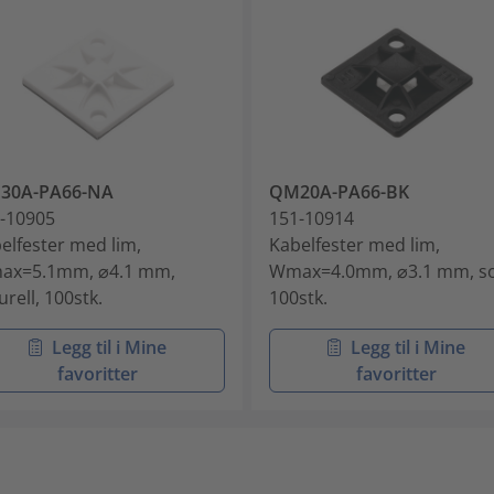
30A-PA66-NA
QM20A-PA66-BK
-10905
151-10914
elfester med lim,
Kabelfester med lim,
ax=5.1mm, ⌀4.1 mm,
Wmax=4.0mm, ⌀3.1 mm, so
urell, 100stk.
100stk.
Legg til i Mine
Legg til i Mine
favoritter
favoritter