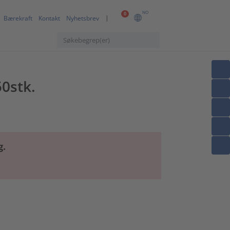
NO
0
Bærekraft
Kontakt
Nyhetsbrev
0stk.
g.