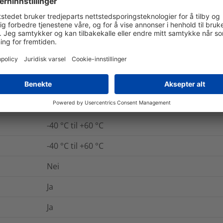
. / Pakning
Mer informasjon
UL 94 V2 (ekskl. lim)
Nei
Nei
-40 °C til +60 °C
-40 °C til +60 °C
Nei
Ja
Ja