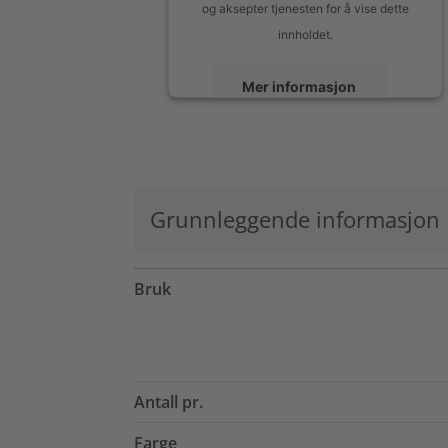
og aksepter tjenesten for å vise dette
innholdet.
Mer informasjon
Aksepter
powered by
Usercentrics Consent
Management Platform
Grunnleggende informasjon
Bruk
Antall pr.
Farge