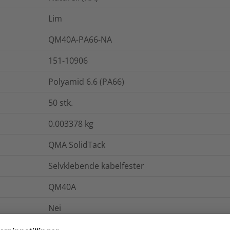
Lim
QM40A-PA66-NA
151-10906
Polyamid 6.6 (PA66)
50
stk.
0.003378
kg
QMA SolidTack
Selvklebende kabelfester
QM40A
Nei