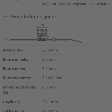
kabelføringer, åpningsbare, stabelbare
Produktdimensjoner
Bredde (W)
23.0
mm
Bunte ⌀ maks
8.0
mm
Bunte ⌀ min.
5.2
mm
Buntediameter
5.2-8.0
mm
Båndbredde maks.
8.8
mm
(G)
Høyde (H)
25.1
mm
Tykkelse (T)
12.0
mm