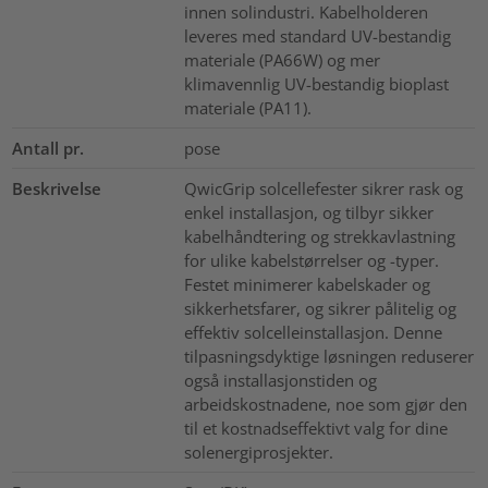
innen solindustri. Kabelholderen
leveres med standard UV-bestandig
materiale (PA66W) og mer
klimavennlig UV-bestandig bioplast
materiale (PA11).
Antall pr.
pose
Beskrivelse
QwicGrip solcellefester sikrer rask og
enkel installasjon, og tilbyr sikker
kabelhåndtering og strekkavlastning
for ulike kabelstørrelser og -typer.
Festet minimerer kabelskader og
sikkerhetsfarer, og sikrer pålitelig og
effektiv solcelleinstallasjon. Denne
tilpasningsdyktige løsningen reduserer
også installasjonstiden og
arbeidskostnadene, noe som gjør den
til et kostnadseffektivt valg for dine
solenergiprosjekter.