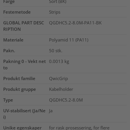
Farge
Sort (BK)
Festemetode
Strips
GLOBAL PART DESC
QGDHC5.2-8.0M-PA11-BK
RIPTION
Materiale
Polyamid 11 (PA11)
Pakn.
50
stk.
Pakning 0 - Vekt net
0.0013
kg
to
Produkt familie
QwicGrip
Produkt gruppe
Kabelholder
Type
QGDHC5.2-8.0M
UV-stabilisert (Ja/Ne
Ja
i)
Unike egenskaper
for rask prosessering, for flere