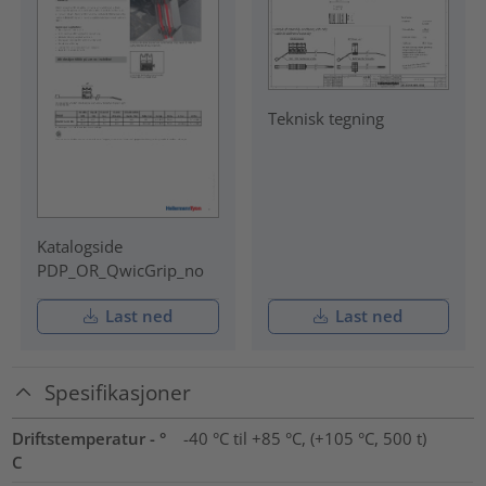
Teknisk tegning
Katalogside
PDP_OR_QwicGrip_no
Last ned
Last ned
Spesifikasjoner
Driftstemperatur - °
-40 °C til +85 °C, (+105 °C, 500 t)
C