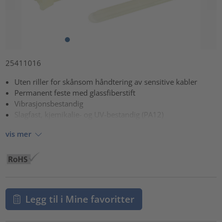
25411016
Uten riller for skånsom håndtering av sensitive kabler
Permanent feste med glassfiberstift
Vibrasjonsbestandig
Slagfast, kjemikalie- og UV-bestandig (PA12)
vis mer
Legg til i Mine favoritter