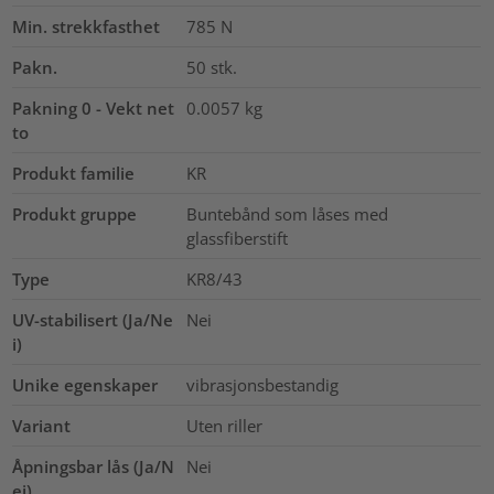
Min. strekkfasthet
785
N
Pakn.
50
stk.
Pakning 0 - Vekt net
0.0057
kg
to
Produkt familie
KR
Produkt gruppe
Buntebånd som låses med
glassfiberstift
Type
KR8/43
UV-stabilisert (Ja/Ne
Nei
i)
Unike egenskaper
vibrasjonsbestandig
Variant
Uten riller
Åpningsbar lås (Ja/N
Nei
ei)