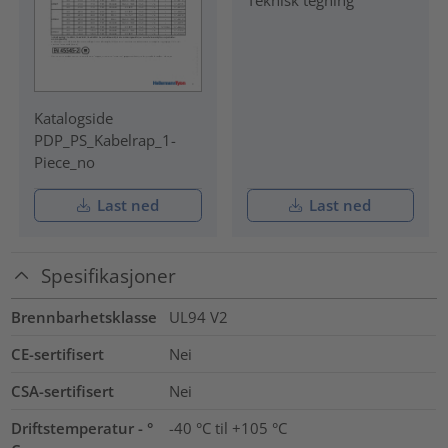
Teknisk tegning
Katalogside
PDP_PS_Kabelrap_1-
Piece_no
Last ned
Last ned
Spesifikasjoner
Brennbarhetsklasse
UL94 V2
CE-sertifisert
Nei
CSA-sertifisert
Nei
Driftstemperatur - °
-40 °C til +105 °C