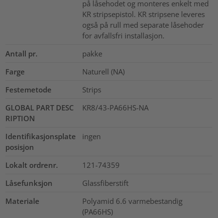
på låsehodet og monteres enkelt med
KR stripsepistol. KR stripsene leveres
også på rull med separate låsehoder
for avfallsfri installasjon.
Antall pr.
pakke
Farge
Naturell (NA)
Festemetode
Strips
GLOBAL PART DESC
KR8/43-PA66HS-NA
RIPTION
Identifikasjonsplate
ingen
posisjon
Lokalt ordrenr.
121-74359
Låsefunksjon
Glassfiberstift
Materiale
Polyamid 6.6 varmebestandig
(PA66HS)