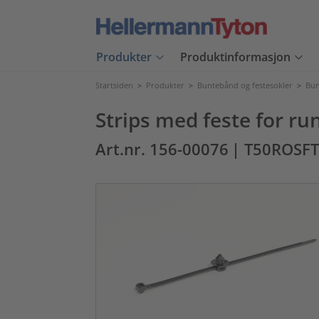
Produkter
Produktinformasjon
Startsiden
>
Produkter
>
Buntebånd og festesokler
>
Bun
Strips med feste for run
Art.nr. 156-00076
| T50ROSF