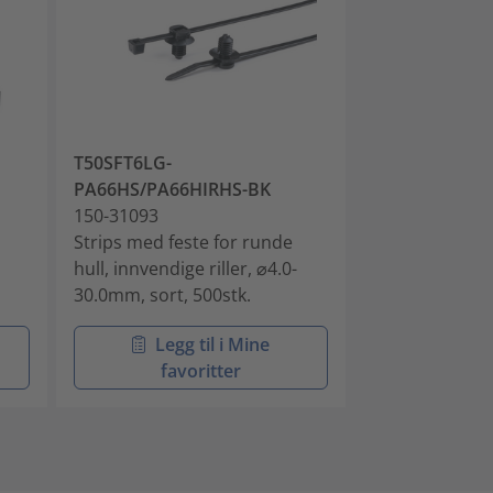
T50SFT6LG-
T80IFT6LG-
PA66HS/PA66HIRHS-BK
PA66HS/PA66
150-31093
150-31096
Strips med feste for runde
Strips med fes
hull, innvendige riller, ⌀4.0-
hull, innvendige
30.0mm, sort, 500stk.
75.0mm, sort, 
Legg til i Mine
Legg 
favoritter
favo