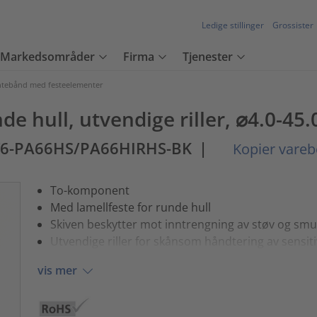
Ledige stillinger
Grossister
Markedsområder
Firma
Tjenester
tebånd med festeelementer
de hull, utvendige riller, ⌀4.0-45
T6-PA66HS/PA66HIRHS-BK
|
Kopier vareb
To-komponent
Med lamellfeste for runde hull
Skiven beskytter mot inntrengning av støv og smu
Utvendige riller for skånsom håndtering av sensiti
vis mer