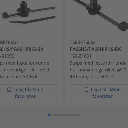
RFT6LG-
T50RFT6LG-
66HS/PA66HIRHS-BK
PA66HS/PA66HIRHS-BK
-31090
150-31091
ips med feste for runde
Strips med feste for runde
l, innvendige riller, ⌀5.0-
hull, innvendige riller, ⌀5.0-
0mm, sort, 500stk.
45.0mm, sort, 500stk.
Legg til i Mine
Legg til i Mine
favoritter
favoritter