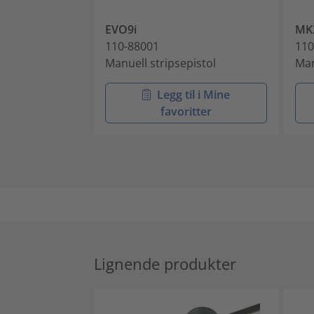
EVO9i
MK
110-88001
110
Manuell stripsepistol
Man
Legg til i Mine
favoritter
Lignende produkter