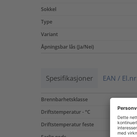
Sokkel
Type
Variant
Åpningsbar lås (Ja/Nei)
Spesifikasjoner
EAN / El.nr
Brennbarhetsklasse
Driftstemperatur - °C
Driftstemperatur feste