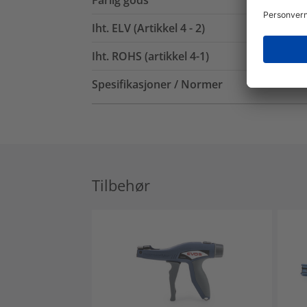
Farlig gods
Iht. ELV (Artikkel 4 - 2)
Iht. ROHS (artikkel 4-1)
Spesifikasjoner / Normer
Tilbehør