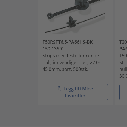
T50RSFT6.5-PA66HS-BK
T30
150-13591
PA
Strips med feste for runde
150
hull, innvendige riller, ⌀2.0-
Str
45.0mm, sort, 500stk.
hul
30.
Legg til i Mine
favoritter