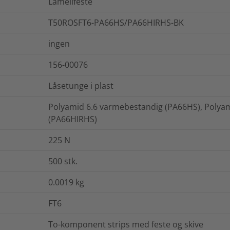
Lamellfeste
T50ROSFT6-PA66HS/PA66HIRHS-BK
ingen
156-00076
Låsetunge i plast
Polyamid 6.6 varmebestandig (PA66HS), Polyam
(PA66HIRHS)
225
N
500
stk.
0.0019
kg
FT6
To-komponent strips med feste og skive