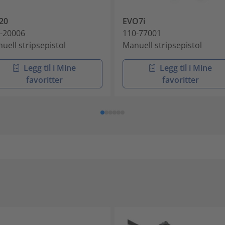
20
EVO7i
-20006
110-77001
uell stripsepistol
Manuell stripsepistol
Legg til i Mine
Legg til i Mine
favoritter
favoritter