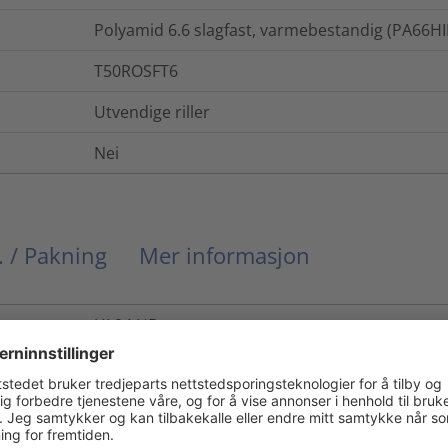
Polyamid 6.6 slagfast, varmebestandig (PA66H
T50ROSFT6
Utvendige riller
Nei
. / Pakning
Mer informasjon
UL94 HB
-40 °C til +105 °C
-40 °C til +105 °C