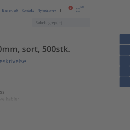
NO
0
Bærekraft
Kontakt
Nyhetsbrev
.0mm, sort, 500stk.
eskrivelse
ss
ve kabler