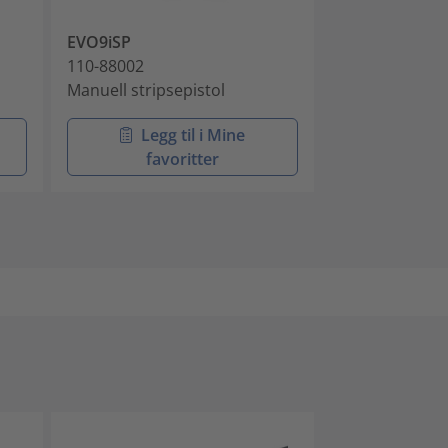
EVO9iSP
MK10-SB
110-88002
110-10001
Manuell stripsepistol
Manuell strips
Legg til i Mine
Legg 
favoritter
favo