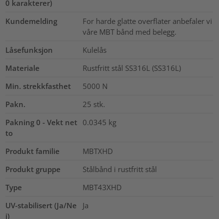
0 karakterer)
Kundemelding
For harde glatte overflater anbefaler vi
våre MBT bånd med belegg.
Låsefunksjon
Kulelås
Materiale
Rustfritt stål SS316L (SS316L)
Min. strekkfasthet
5000
N
Pakn.
25
stk.
Pakning 0 - Vekt net
0.0345
kg
to
Produkt familie
MBTXHD
Produkt gruppe
Stålbånd i rustfritt stål
Type
MBT43XHD
UV-stabilisert (Ja/Ne
Ja
i)