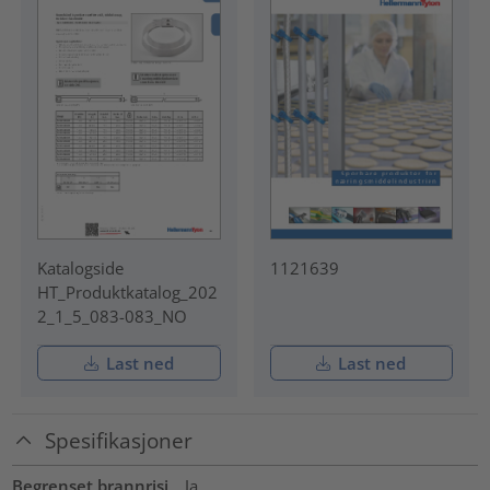
Katalogside
1121639
HT_Produktkatalog_202
2_1_5_083-083_NO
Last ned
Last ned
Spesifikasjoner
Begrenset brannrisi
Ja