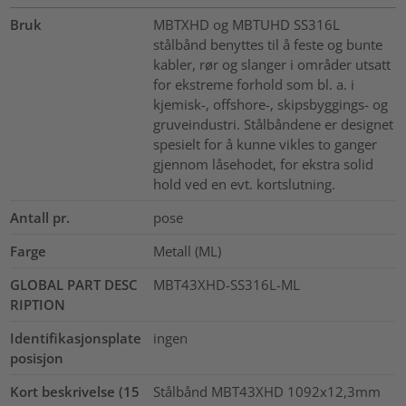
Bruk
MBTXHD og MBTUHD SS316L
stålbånd benyttes til å feste og bunte
kabler, rør og slanger i områder utsatt
for ekstreme forhold som bl. a. i
kjemisk-, offshore-, skipsbyggings- og
gruveindustri. Stålbåndene er designet
spesielt for å kunne vikles to ganger
gjennom låsehodet, for ekstra solid
hold ved en evt. kortslutning.
Antall pr.
pose
Farge
Metall (ML)
GLOBAL PART DESC
MBT43XHD-SS316L-ML
RIPTION
Identifikasjonsplate
ingen
posisjon
Kort beskrivelse (15
Stålbånd MBT43XHD 1092x12,3mm