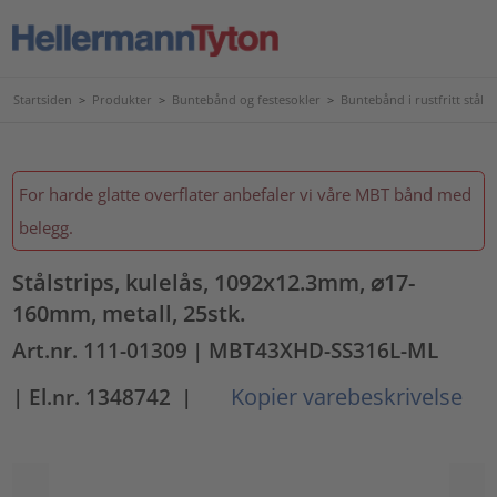
Startsiden
>
Produkter
>
Buntebånd og festesokler
>
Buntebånd i rustfritt stål
For harde glatte overflater anbefaler vi våre MBT bånd med
belegg.
Stålstrips, kulelås, 1092x12.3mm, ⌀17-
160mm, metall, 25stk.
Art.nr. 111-01309
| MBT43XHD-SS316L-ML
Kopier varebeskrivelse
| El.nr. 1348742
|