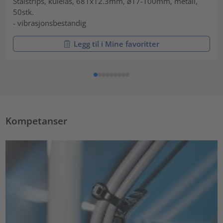
Stålstrips, kulelås, 681x12.3mm, ⌀17-100mm, metall,
50stk.
- vibrasjonsbestandig
Legg til i Mine favoritter
Kompetanser