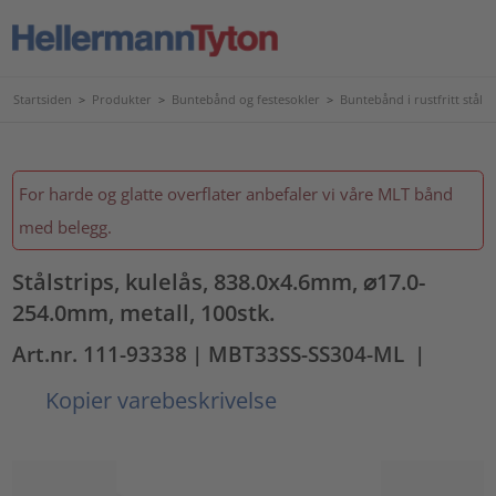
Startsiden
>
Produkter
>
Buntebånd og festesokler
>
Buntebånd i rustfritt stål
For harde og glatte overflater anbefaler vi våre MLT bånd
med belegg.
Stålstrips, kulelås, 838.0x4.6mm, ⌀17.0-
254.0mm, metall, 100stk.
Art.nr. 111-93338
| MBT33SS-SS304-ML
|
Kopier varebeskrivelse