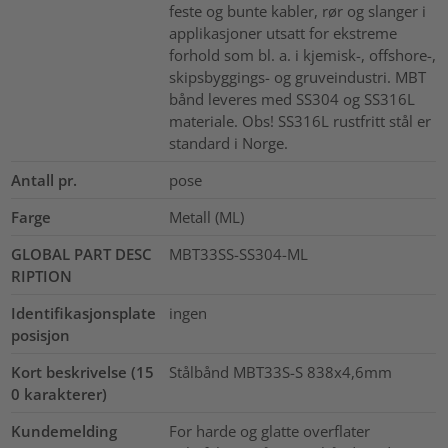
feste og bunte kabler, rør og slanger i
applikasjoner utsatt for ekstreme
forhold som bl. a. i kjemisk-, offshore-,
skipsbyggings- og gruveindustri. MBT
bånd leveres med SS304 og SS316L
materiale. Obs! SS316L rustfritt stål er
standard i Norge.
Antall pr.
pose
Farge
Metall (ML)
GLOBAL PART DESC
MBT33SS-SS304-ML
RIPTION
Identifikasjonsplate
ingen
posisjon
Kort beskrivelse (15
Stålbånd MBT33S-S 838x4,6mm
0 karakterer)
Kundemelding
For harde og glatte overflater