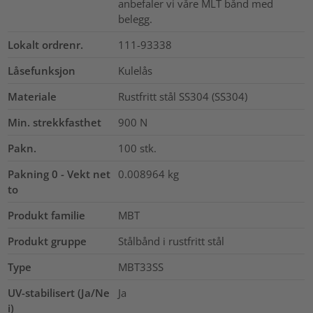
anbefaler vi våre MLT bånd med
belegg.
Lokalt ordrenr.
111-93338
Låsefunksjon
Kulelås
Materiale
Rustfritt stål SS304 (SS304)
Min. strekkfasthet
900
N
Pakn.
100
stk.
Pakning 0 - Vekt net
0.008964
kg
to
Produkt familie
MBT
Produkt gruppe
Stålbånd i rustfritt stål
Type
MBT33SS
UV-stabilisert (Ja/Ne
Ja
i)