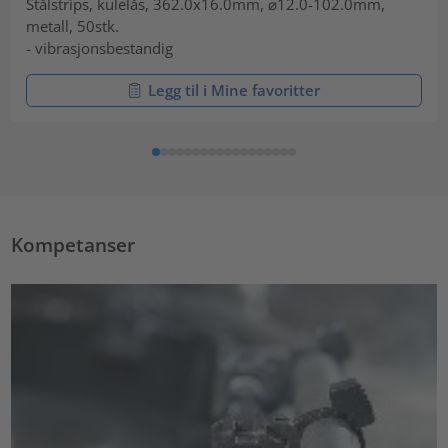
Stålstrips, kulelås, 362.0x16.0mm, ⌀12.0-102.0mm,
metall, 50stk.
- vibrasjonsbestandig
Legg til i Mine favoritter
Kompetanser