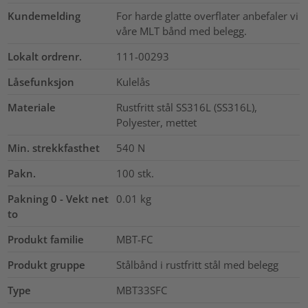
Kundemelding
For harde glatte overflater anbefaler vi
våre MLT bånd med belegg.
Lokalt ordrenr.
111-00293
Låsefunksjon
Kulelås
Materiale
Rustfritt stål SS316L (SS316L),
Polyester, mettet
Min. strekkfasthet
540
N
Pakn.
100
stk.
Pakning 0 - Vekt net
0.01
kg
to
Produkt familie
MBT-FC
Produkt gruppe
Stålbånd i rustfritt stål med belegg
Type
MBT33SFC