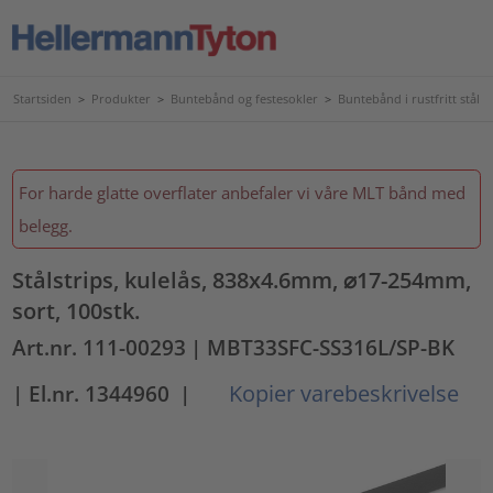
Startsiden
>
Produkter
>
Buntebånd og festesokler
>
Buntebånd i rustfritt stål
For harde glatte overflater anbefaler vi våre MLT bånd med
belegg.
Stålstrips, kulelås, 838x4.6mm, ⌀17-254mm,
sort, 100stk.
Art.nr. 111-00293
| MBT33SFC-SS316L/SP-BK
Kopier varebeskrivelse
| El.nr. 1344960
|