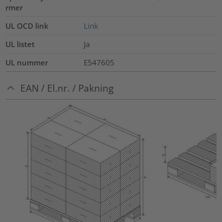
rmer
UL OCD link
Link
UL listet
Ja
UL nummer
E547605
EAN / El.nr. / Pakning