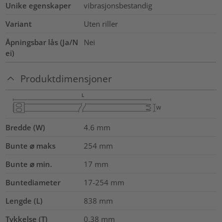
Unike egenskaper
vibrasjonsbestandig
Variant
Uten riller
Åpningsbar lås (Ja/N
Nei
ei)
Produktdimensjoner
Bredde (W)
4.6
mm
Bunte ⌀ maks
254
mm
Bunte ⌀ min.
17
mm
Buntediameter
17-254
mm
Lengde (L)
838
mm
Tykkelse (T)
0.38
mm