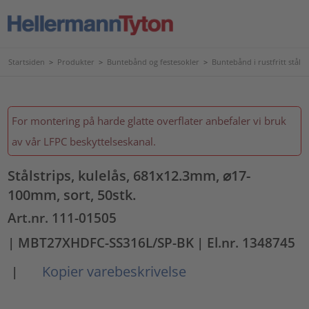
Startsiden
>
Produkter
>
Buntebånd og festesokler
>
Buntebånd i rustfritt stål
For montering på harde glatte overflater anbefaler vi bruk
av vår LFPC beskyttelseskanal.
Stålstrips, kulelås, 681x12.3mm, ⌀17-
100mm, sort, 50stk.
Art.nr. 111-01505
| MBT27XHDFC-SS316L/SP-BK
| El.nr. 1348745
Kopier varebeskrivelse
|