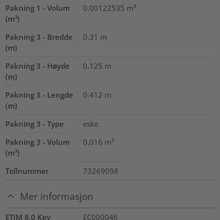
Pakning 1 - Volum
0.00122535
m³
(m³)
Pakning 3 - Bredde
0.31
m
(m)
Pakning 3 - Høyde
0.125
m
(m)
Pakning 3 - Lengde
0.412
m
(m)
Pakning 3 - Type
eske
Pakning 3 - Volum
0.016
m³
(m³)
Tollnummer
73269098
Mer informasjon
ETIM 8.0 Key
EC000046