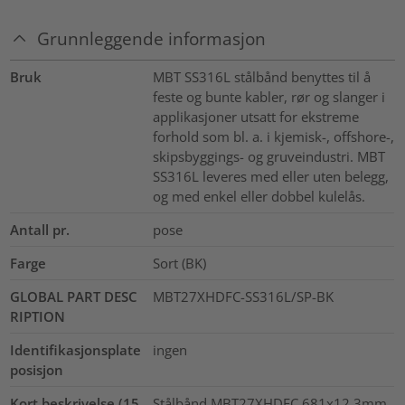
Grunnleggende informasjon
Bruk
MBT SS316L stålbånd benyttes til å
feste og bunte kabler, rør og slanger i
applikasjoner utsatt for ekstreme
forhold som bl. a. i kjemisk-, offshore-,
skipsbyggings- og gruveindustri. MBT
SS316L leveres med eller uten belegg,
og med enkel eller dobbel kulelås.
Antall pr.
pose
Farge
Sort (BK)
GLOBAL PART DESC
MBT27XHDFC-SS316L/SP-BK
RIPTION
Identifikasjonsplate
ingen
posisjon
Kort beskrivelse (15
Stålbånd MBT27XHDFC 681x12,3mm