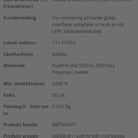
0 karakterer)
Kundemelding
For montering på harde glatte
overflater anbefaler vi bruk av vår
LFPC beskyttelseskanal.
Lokalt ordrenr.
111-01505
Låsefunksjon
Kulelås
Materiale
Rustfritt stål SS316L (SS316L),
Polyester, mettet
Min. strekkfasthet
2500
N
Pakn.
50
stk.
Pakning 0 - Vekt net
0.022
kg
to
Produkt familie
MBTXHDFC
Produkt gruppe
Stålbånd i rustfritt stål med belegg