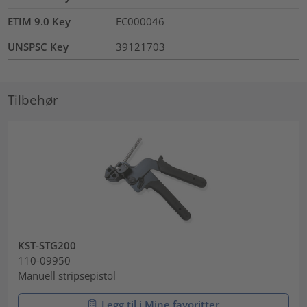
ETIM 9.0 Key
EC000046
UNSPSC Key
39121703
Tilbehør
KST-STG200
110-09950
Manuell stripsepistol
Legg til i Mine favoritter