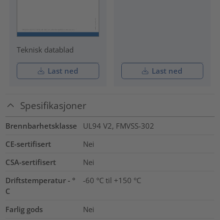
Teknisk datablad
Last ned
Last ned
Spesifikasjoner
Brennbarhetsklasse
UL94 V2, FMVSS-302
CE-sertifisert
Nei
CSA-sertifisert
Nei
Driftstemperatur - °
-60 °C til +150 °C
C
Farlig gods
Nei