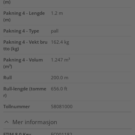
(m)
Pakning 4 - Lengde
1.2
m
(m)
Pakning 4 - Type
pall
Pakning 4 - Vekt bru
162.4
kg
tto (kg)
Pakning 4 - Volum
1.247
m³
(m³)
Rull
200.0
m
Rull-lengde (tomme
656.0
ft
r)
Tollnummer
58081000
Mer informasjon
ETIM 8.0 Key
EC001182