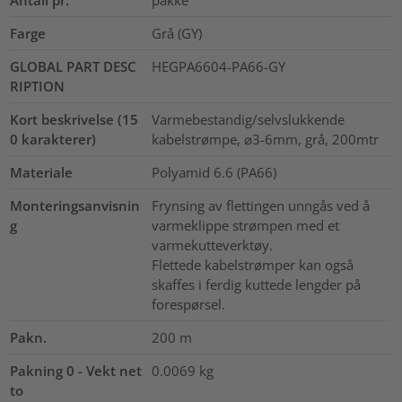
Antall pr.
pakke
Farge
Grå (GY)
GLOBAL PART DESC
HEGPA6604-PA66-GY
RIPTION
Kort beskrivelse (15
Varmebestandig/selvslukkende
0 karakterer)
kabelstrømpe, ⌀3-6mm, grå, 200mtr
Materiale
Polyamid 6.6 (PA66)
Monteringsanvisnin
Frynsing av flettingen unngås ved å
g
varmeklippe strømpen med et
varmekutteverktøy.
Flettede kabelstrømper kan også
skaffes i ferdig kuttede lengder på
forespørsel.
Pakn.
200
m
Pakning 0 - Vekt net
0.0069
kg
to