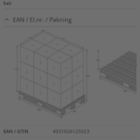
het
EAN / El.nr. / Pakning
EAN / GTIN
4031026125923