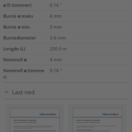
⌀ D (tommer)
0.16
"
Bunte ⌀ maks
6
mm
Bunte ⌀ min.
3
mm
Buntediameter
3-6
mm
Lengde (L)
200.0
m
Nominell ⌀
4
mm
Nominell ⌀ (tomme
0.16
"
r)
Last ned