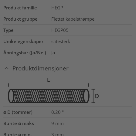
Produkt familie
HEGP
Produkt gruppe
Flettet kabelstrømpe
Type
HEGP05
Unike egenskaper
slitesterk
Åpningsbar (Ja/Nei)
Ja
Produktdimensjoner
⌀ D (tommer)
0.20
"
Bunte ⌀ maks
9
mm
Bunte ⌀ min.
3
mm