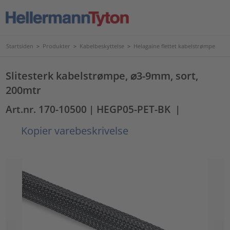
Startsiden
>
Produkter
>
Kabelbeskyttelse
>
Helagaine flettet kabelstrømpe
Slitesterk kabelstrømpe, ⌀3-9mm, sort,
200mtr
Art.nr. 170-10500
| HEGP05-PET-BK
|
Kopier varebeskrivelse