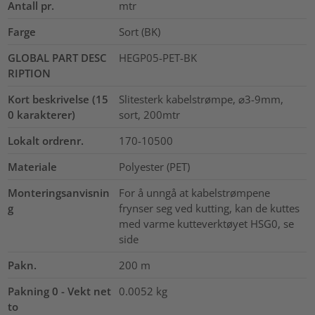
Antall pr.
mtr
Farge
Sort (BK)
GLOBAL PART DESC
HEGP05-PET-BK
RIPTION
Kort beskrivelse (15
Slitesterk kabelstrømpe, ⌀3-9mm,
0 karakterer)
sort, 200mtr
Lokalt ordrenr.
170-10500
Materiale
Polyester (PET)
Monteringsanvisnin
For å unngå at kabelstrømpene
g
frynser seg ved kutting, kan de kuttes
med varme kutteverktøyet HSG0, se
side
Pakn.
200
m
Pakning 0 - Vekt net
0.0052
kg
to