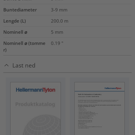
Buntediameter
3-9
mm
Lengde (L)
200.0
m
Nominell ⌀
5
mm
Nominell ⌀ (tomme
0.19
"
r)
Last ned