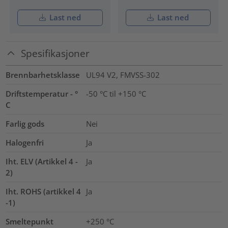
Last ned
Last ned
Spesifikasjoner
Brennbarhetsklasse
UL94 V2, FMVSS-302
Driftstemperatur - °
-50 °C til +150 °C
C
Farlig gods
Nei
Halogenfri
Ja
Iht. ELV (Artikkel 4 -
Ja
2)
Iht. ROHS (artikkel 4
Ja
-1)
Smeltepunkt
+250 °C