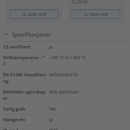
O_2016
Last ned
Last ned
Spesifikasjoner
CE-sertifisert
Ja
Driftstemperatur - °
-100 °C til +300 °C
C
EN 61386 klassifiseri
44564040410
ng
Elektriske egenskap
Ikke spesifisert
er
Farlig gods
Nei
Halogenfri
Ja