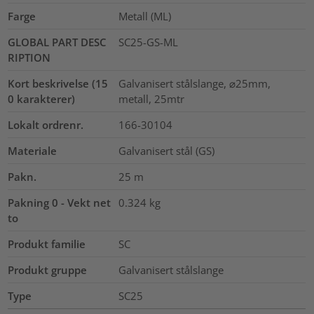
Farge
Metall (ML)
GLOBAL PART DESC
SC25-GS-ML
RIPTION
Kort beskrivelse (15
Galvanisert stålslange, ⌀25mm,
0 karakterer)
metall, 25mtr
Lokalt ordrenr.
166-30104
Materiale
Galvanisert stål (GS)
Pakn.
25
m
Pakning 0 - Vekt net
0.324
kg
to
Produkt familie
SC
Produkt gruppe
Galvanisert stålslange
Type
SC25