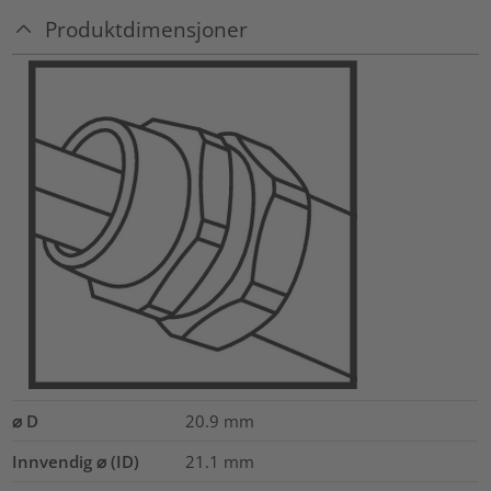
Produktdimensjoner
⌀ D
20.9
mm
Innvendig ⌀ (ID)
21.1
mm