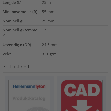
Lengde (L)
25
m
Min. bøyeradius (R)
55
mm
Nominell ⌀
25
mm
Nominell ⌀ (tomme
1
"
r)
Utvendig ⌀ (OD)
24.6
mm
Vekt
321
g/m
Last ned