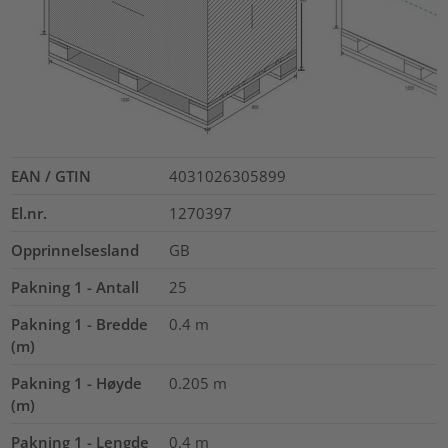
EAN / GTIN
4031026305899
El.nr.
1270397
Opprinnelsesland
GB
Pakning 1 - Antall
25
Pakning 1 - Bredde
0.4
m
(m)
Pakning 1 - Høyde
0.205
m
(m)
Pakning 1 - Lengde
0.4
m