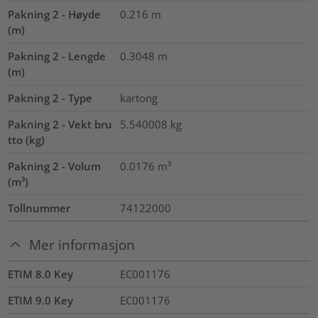
Pakning 2 - Høyde
0.216
m
(m)
Pakning 2 - Lengde
0.3048
m
(m)
Pakning 2 - Type
kartong
Pakning 2 - Vekt bru
5.540008
kg
tto (kg)
Pakning 2 - Volum
0.0176
m³
(m³)
Tollnummer
74122000
Mer informasjon
ETIM 8.0 Key
EC001176
ETIM 9.0 Key
EC001176