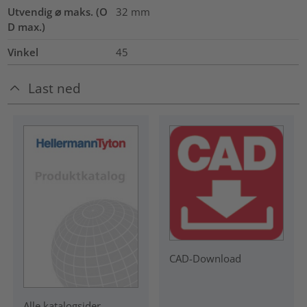
Utvendig ⌀ maks. (O
32
mm
D max.)
Vinkel
45
Last ned
CAD-Download
Alle katalogsider