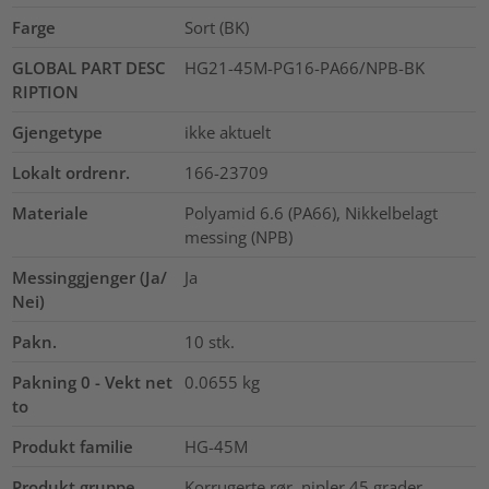
Farge
Sort (BK)
GLOBAL PART DESC
HG21-45M-PG16-PA66/NPB-BK
RIPTION
Gjengetype
ikke aktuelt
Lokalt ordrenr.
166-23709
Materiale
Polyamid 6.6 (PA66), Nikkelbelagt
messing (NPB)
Messinggjenger (Ja/
Ja
Nei)
Pakn.
10
stk.
Pakning 0 - Vekt net
0.0655
kg
to
Produkt familie
HG-45M
Produkt gruppe
Korrugerte rør, nipler 45 grader